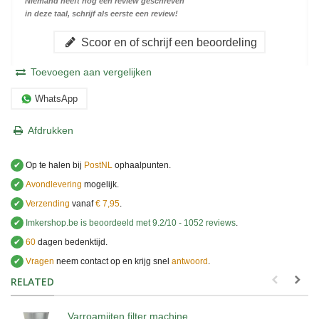
Niemand heeft nog een review geschreven
in deze taal, schrijf als eerste een review!
Scoor en of schrijf een beoordeling
Toevoegen aan vergelijken
WhatsApp
Afdrukken
✔
Op te halen bij
PostNL
ophaalpunten.
✔
Avondlevering
mogelijk.
✔
Verzending
vanaf
€ 7,95
.
✔
Imkershop.be
is beoordeeld met
9.2
/
10
-
1052
reviews
.
✔
60
dagen bedenktijd.
✔
Vragen
neem contact op en krijg snel
antwoord
.
.
RELATED
Varroamijten filter machine