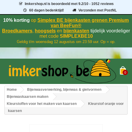
Imkershop.nl
is beoordeeld met
9.2
/
10
- 1052 reviews
60 dagen bedenktijd!
Verzonden met PostNL
10% korting
op
Simplex BE bijenkasten grenen Premium
van BeeFun®
Broedkamers
,
hoogsels
en
bijenkasten
tijdelijk voordeliger
met code
SIMPLEXBE10
Geldig t/m woensdag 12 augustus om 23:59 uur. Op = op.
0
Home
Bijenwasverwerking, bijenwas & gietvormen
Bijenwaskaarsen maken
Kleurstoffen voor het maken van kaarsen
Kleurstof oranje voor
kaarsen