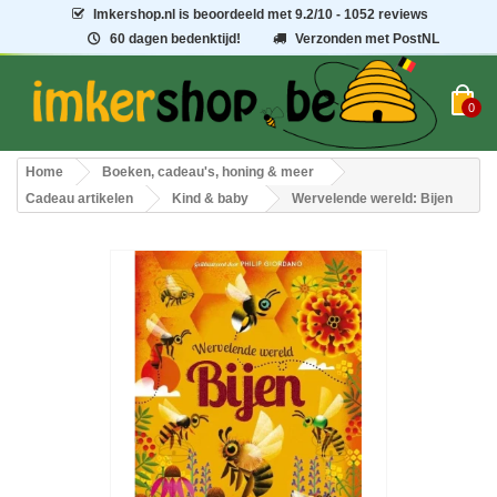
Imkershop.nl
is beoordeeld met
9.2
/
10
- 1052 reviews
60 dagen bedenktijd!
Verzonden met PostNL
0
Home
Boeken, cadeau's, honing & meer
Cadeau artikelen
Kind & baby
Wervelende wereld: Bijen