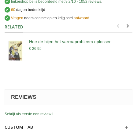
✔
Imkershop.be
is beoordeeld met
9.2
/
10
-
1052
reviews
.
✔
60
dagen bedenktijd.
✔
Vragen
neem contact op en krijg snel
antwoord
.
.
RELATED
Hoe de bijen het varroaprobleem oplossen
€ 26,95
REVIEWS
Schrijf als eerste een review !
CUSTOM TAB