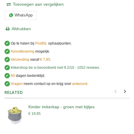
Toevoegen aan vergelijken
WhatsApp
Afdrukken
✔
Op te halen bij
PostNL
ophaalpunten.
✔
Avondlevering
mogelijk.
✔
Verzending
vanaf
€ 7,95
.
✔
Imkershop.be
is beoordeeld met
9.2
/
10
-
1052
reviews
.
✔
60
dagen bedenktijd.
✔
Vragen
neem contact op en krijg snel
antwoord
.
.
RELATED
Kinder imkerkap - groen met bijtjes
€ 19,95