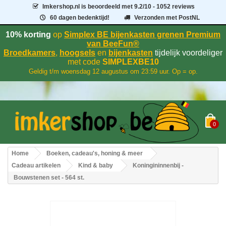
Imkershop.nl
is beoordeeld met
9.2
/
10
- 1052 reviews
60 dagen bedenktijd!
Verzonden met PostNL
10% korting
op
Simplex BE bijenkasten grenen Premium
van BeeFun®
Broedkamers
,
hoogsels
en
bijenkasten
tijdelijk voordeliger
met code
SIMPLEXBE10
Geldig t/m woensdag 12 augustus om 23:59 uur. Op = op.
0
Home
Boeken, cadeau's, honing & meer
Cadeau artikelen
Kind & baby
Koningininnenbij -
Bouwstenen set - 564 st.