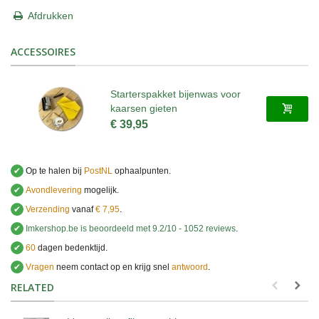
Afdrukken
ACCESSOIRES
Starterspakket bijenwas voor
kaarsen gieten
€ 39,95
✔
Op te halen bij
PostNL
ophaalpunten.
✔
Avondlevering
mogelijk.
✔
Verzending
vanaf
€ 7,95
.
✔
Imkershop.be
is beoordeeld met
9.2
/
10
-
1052
reviews
.
✔
60
dagen bedenktijd.
✔
Vragen
neem contact op en krijg snel
antwoord
.
.
RELATED