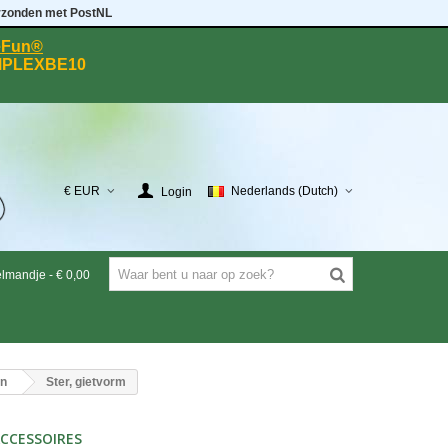
rzonden met PostNL
eeFun®
MPLEXBE10
€ EUR
Nederlands (Dutch)
Login
elmandje
-
€ 0,00
en
Ster, gietvorm
CCESSOIRES