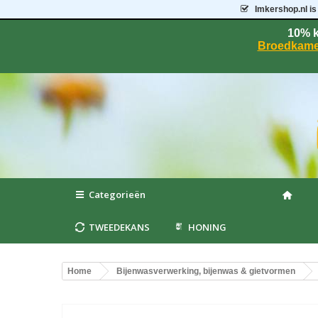
Imkershop.nl
is
10% k
Broedkame
Categorieën
TWEEDEKANS
HONING
Home
Bijenwasverwerking, bijenwas & gietvormen