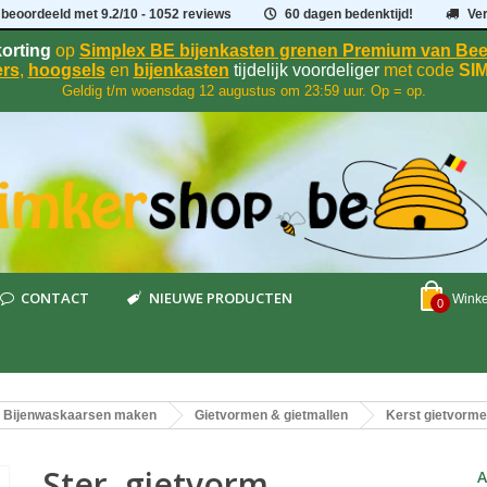
 beoordeeld met
9.2
/
10
- 1052 reviews
60 dagen bedenktijd!
Ve
orting
op
Simplex BE bijenkasten grenen Premium van B
rs
,
hoogsels
en
bijenkasten
tijdelijk voordeliger
met code
SI
Geldig t/m woensdag 12 augustus om 23:59 uur. Op = op.
CONTACT
NIEUWE PRODUCTEN
Wink
0
Bijenwaskaarsen maken
Gietvormen & gietmallen
Kerst gietvorm
Ster, gietvorm
A