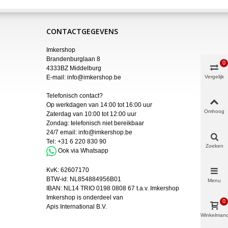
CONTACTGEGEVENS
Imkershop
Brandenburglaan 8
0
4333BZ Middelburg
E-mail:
info@imkershop.be
Vergelijk
Telefonisch contact?
Op werkdagen van 14:00 tot 16:00 uur
Omhoog
Zaterdag van 10:00 tot 12:00 uur
Zondag: telefonisch niet bereikbaar
24/7 email:
info@imkershop.be
Tel:
+31 6 220 830 90
Zoeken
Ook via Whatsapp
KvK:
62607170
BTW-id: NL854884956B01
Menu
IBAN:
NL14 TRIO 0198 0808 67 t.a.v. Imkershop
Imkershop is onderdeel van
0
Apis International B.V.
Winkelman