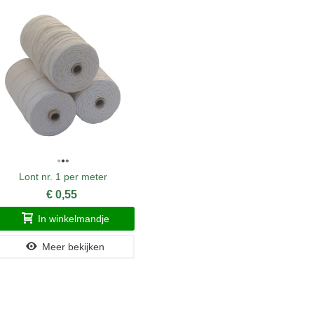
Lont nr. 1 per meter
Lont 
€ 0,55
In winkelmandje
Meer bekijken