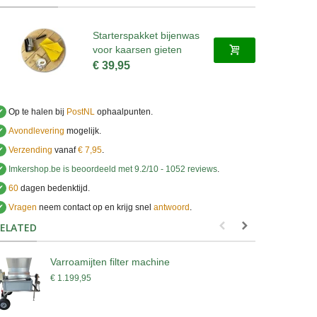
Starterspakket bijenwas
voor kaarsen gieten
€ 39,95
✔
Op te halen bij
PostNL
ophaalpunten.
✔
Avondlevering
mogelijk.
✔
Verzending
vanaf
€ 7,95
.
✔
Imkershop.be
is beoordeeld met
9.2
/
10
-
1052
reviews
.
✔
60
dagen bedenktijd.
✔
Vragen
neem contact op en krijg snel
antwoord
.
.
ELATED
Varroamijten filter machine
B
€ 1.199,95
€