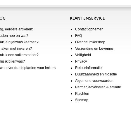
LOG
KLANTENSERVICE
og, eerdere artikelen:
Contact opnemen
uden hoe en wat?
FAQ
k je bijenwas kaarsen?
Over de Imkershop
maken met imkeren?
Verzending en Levering
k ik een suikersmelter?
Veiligheid
nig ik bijenwas?
Privacy
wat over drachtplanten voor imkers
Retourinformatie
Duurzaamheid en filosofie
Algemene voorwaarden
Partner, adverteren & affiliate
Klachten
Sitemap