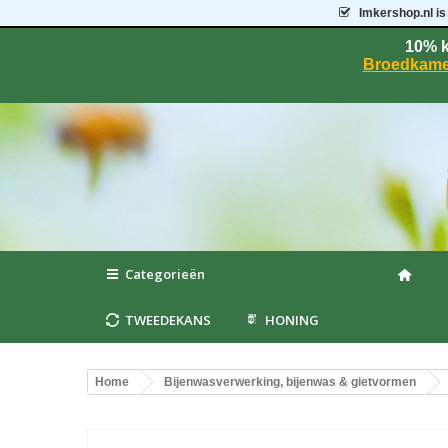
Imkershop.nl
is
10% k
Broedkame
Categorieën
TWEEDEKANS
HONING
Home
Bijenwasverwerking, bijenwas & gietvormen