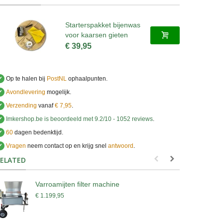
Starterspakket bijenwas
voor kaarsen gieten
€ 39,95
✔
Op te halen bij
PostNL
ophaalpunten.
✔
Avondlevering
mogelijk.
✔
Verzending
vanaf
€ 7,95
.
✔
Imkershop.be
is beoordeeld met
9.2
/
10
-
1052
reviews
.
✔
60
dagen bedenktijd.
✔
Vragen
neem contact op en krijg snel
antwoord
.
.
ELATED
Varroamijten filter machine
B
€ 1.199,95
€