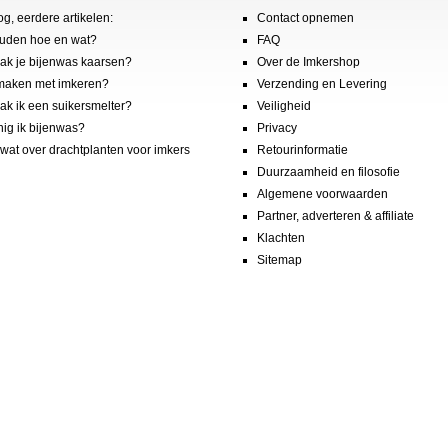
og, eerdere artikelen:
Contact opnemen
uden hoe en wat?
FAQ
k je bijenwas kaarsen?
Over de Imkershop
maken met imkeren?
Verzending en Levering
k ik een suikersmelter?
Veiligheid
nig ik bijenwas?
Privacy
wat over drachtplanten voor imkers
Retourinformatie
Duurzaamheid en filosofie
Algemene voorwaarden
Partner, adverteren & affiliate
Klachten
Sitemap