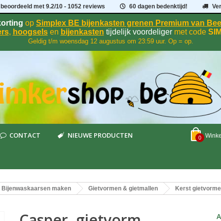
 beoordeeld met
9.2
/
10
- 1052 reviews
60 dagen bedenktijd!
Ve
orting
op
Simplex BE bijenkasten grenen Premium van B
rs
,
hoogsels
en
bijenkasten
tijdelijk voordeliger
met code
SI
Geldig t/m woensdag 12 augustus om 23:59 uur. Op = op.
CONTACT
NIEUWE PRODUCTEN
Wink
0
Bijenwaskaarsen maken
Gietvormen & gietmallen
Kerst gietvorm
Casper, gietvorm
A