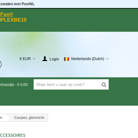
rzonden met PostNL
eeFun®
MPLEXBE10
€ EUR
Nederlands (Dutch)
Login
elmandje
-
€ 0,00
en
Casper, gietvorm
CCESSOIRES