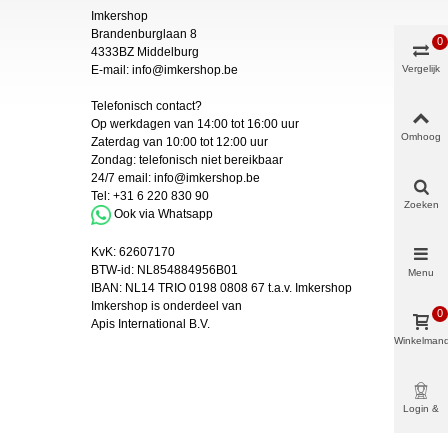
Imkershop
Brandenburglaan 8
0
4333BZ Middelburg
E-mail:
info@imkershop.be
Vergelijk
Telefonisch contact?
Op werkdagen van 14:00 tot 16:00 uur
Omhoog
Zaterdag van 10:00 tot 12:00 uur
Zondag: telefonisch niet bereikbaar
24/7 email:
info@imkershop.be
Tel:
+31 6 220 830 90
Zoeken
Ook via Whatsapp
KvK:
62607170
BTW-id: NL854884956B01
Menu
IBAN:
NL14 TRIO 0198 0808 67 t.a.v. Imkershop
Imkershop is onderdeel van
0
Apis International B.V.
Winkelman
Login &
Meer