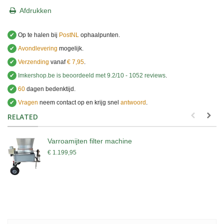
Afdrukken
✔
Op te halen bij
PostNL
ophaalpunten.
✔
Avondlevering
mogelijk.
✔
Verzending
vanaf
€ 7,95
.
✔
Imkershop.be
is beoordeeld met
9.2
/
10
-
1052
reviews
.
✔
60
dagen bedenktijd.
✔
Vragen
neem contact op en krijg snel
antwoord
.
.
RELATED
Varroamijten filter machine
€ 1.199,95