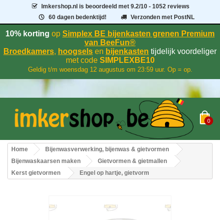
Imkershop.nl
is beoordeeld met
9.2
/
10
- 1052 reviews
60 dagen bedenktijd!
Verzonden met PostNL
10% korting
op
Simplex BE bijenkasten grenen Premium
van BeeFun®
Broedkamers
,
hoogsels
en
bijenkasten
tijdelijk voordeliger
met code
SIMPLEXBE10
Geldig t/m woensdag 12 augustus om 23:59 uur. Op = op.
0
Home
Bijenwasverwerking, bijenwas & gietvormen
Bijenwaskaarsen maken
Gietvormen & gietmallen
Kerst gietvormen
Engel op hartje, gietvorm