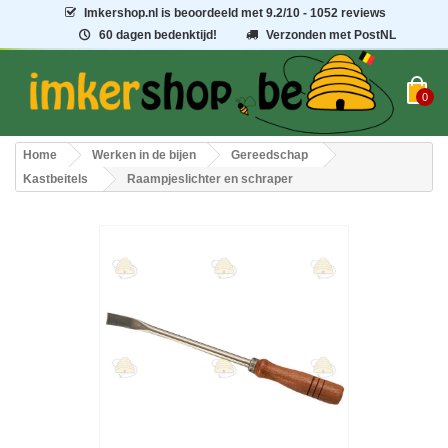
Imkershop.nl
is beoordeeld met
9.2
/
10
- 1052 reviews
60 dagen bedenktijd!
Verzonden met PostNL
0
Home
Werken in de bijen
Gereedschap
Kastbeitels
Raampjeslichter en schraper