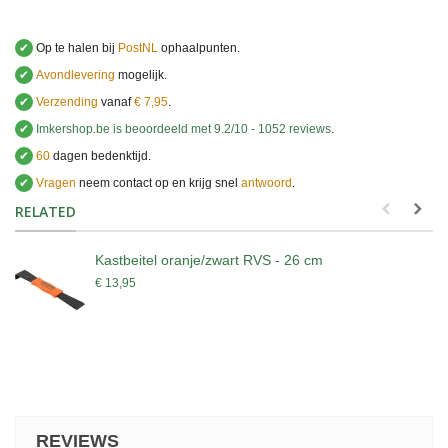
✔
Op te halen bij
PostNL
ophaalpunten.
✔
Avondlevering
mogelijk.
✔
Verzending
vanaf
€ 7,95
.
✔
Imkershop.be
is beoordeeld met
9.2
/
10
-
1052
reviews
.
✔
60
dagen bedenktijd.
✔
Vragen
neem contact op en krijg snel
antwoord
.
.
RELATED
Kastbeitel oranje/zwart RVS - 26 cm
€ 13,95
REVIEWS