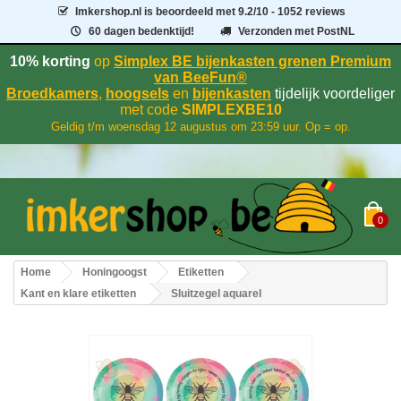
Imkershop.nl
is beoordeeld met
9.2
/
10
- 1052 reviews
60 dagen bedenktijd!
Verzonden met PostNL
10% korting
op
Simplex BE bijenkasten grenen Premium
van BeeFun®
Broedkamers
,
hoogsels
en
bijenkasten
tijdelijk voordeliger
met code
SIMPLEXBE10
Geldig t/m woensdag 12 augustus om 23:59 uur. Op = op.
0
Home
Honingoogst
Etiketten
Kant en klare etiketten
Sluitzegel aquarel