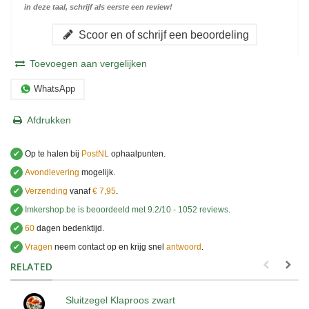
in deze taal, schrijf als eerste een review!
Scoor en of schrijf een beoordeling
Toevoegen aan vergelijken
WhatsApp
Afdrukken
✔
Op te halen bij
PostNL
ophaalpunten.
✔
Avondlevering
mogelijk.
✔
Verzending
vanaf
€ 7,95
.
✔
Imkershop.be
is beoordeeld met
9.2
/
10
-
1052
reviews
.
✔
60
dagen bedenktijd.
✔
Vragen
neem contact op en krijg snel
antwoord
.
.
RELATED
Sluitzegel Klaproos zwart