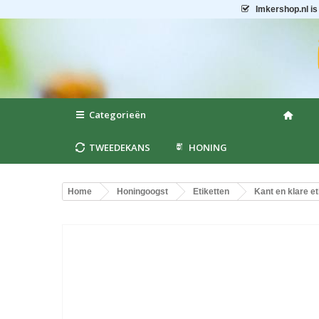
Imkershop.nl
is
Categorieën
TWEEDEKANS
HONING
Home
Honingoogst
Etiketten
Kant en klare et