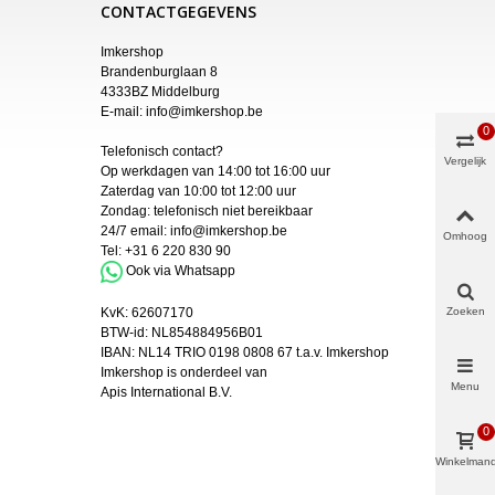
CONTACTGEGEVENS
Imkershop
Brandenburglaan 8
4333BZ Middelburg
E-mail:
info@imkershop.be
0
Telefonisch contact?
Vergelijk
Op werkdagen van 14:00 tot 16:00 uur
Zaterdag van 10:00 tot 12:00 uur
Zondag: telefonisch niet bereikbaar
24/7 email:
info@imkershop.be
Omhoog
Tel:
+31 6 220 830 90
Ook via Whatsapp
Zoeken
KvK:
62607170
BTW-id: NL854884956B01
IBAN:
NL14 TRIO 0198 0808 67 t.a.v. Imkershop
Imkershop is onderdeel van
Menu
Apis International B.V.
0
Winkelman