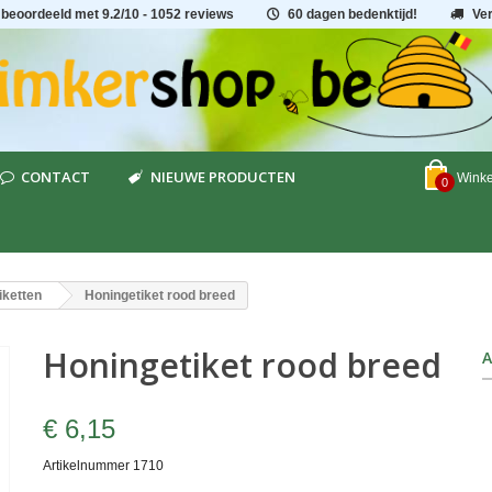
 beoordeeld met
9.2
/
10
- 1052 reviews
60 dagen bedenktijd!
Ve
CONTACT
NIEUWE PRODUCTEN
Wink
0
iketten
Honingetiket rood breed
Honingetiket rood breed
A
€ 6,15
Artikelnummer
1710