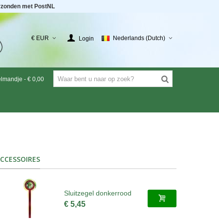
rzonden met PostNL
€ EUR
Nederlands (Dutch)
Login
elmandje
-
€ 0,00
CCESSOIRES
Sluitzegel donkerrood
€ 5,45