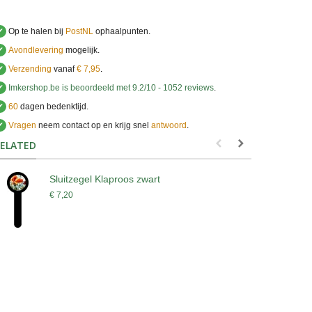
✔
Op te halen bij
PostNL
ophaalpunten.
✔
Avondlevering
mogelijk.
✔
Verzending
vanaf
€ 7,95
.
✔
Imkershop.be
is beoordeeld met
9.2
/
10
-
1052
reviews
.
✔
60
dagen bedenktijd.
✔
Vragen
neem contact op en krijg snel
antwoord
.
.
ELATED
Sluitzegel Klaproos zwart
S
€ 7,20
€