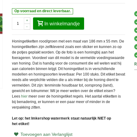
Op voorraad en direct leverbaar.
+
In winkelmandje
-
Honingetiketten rood/groen met een maat van 186 mm x 55 mm. De
honingetiketten zijn zelfklevend zoals een sticker en kunnen zo op
de potjes geplakt worden. Op de foto is een honingbij aan het
foerageren. Voordeel van dit model is de vermelde voedingswaarde
R
van honing. Dat is handig voor de consument die wil weten wat hij
aan calorieën binnen krijgt. Dit honingetiket is in verschillende
modellen en honingsoorten leverbaar. Per 100 stuks. D
it etiket bevat
reeds alle verplichte velden die u als imker bij de honing dient te
vermelden. Dit zijn: tenminste houdbaar tot, oorsprong (land),
gewicht en lotnummer. Wil je meer weten over de etiket eisen?
Lees
hier
meer over de honingetiket regels. H
et aantal etiketten is
bij benadering, er kunnen er een paar meer of minder in de
verpakking zitten.
Let op: het Imkershop watermerk staat natuurlijk NIET op
het etiket!
Toevoegen aan Verlanglijst