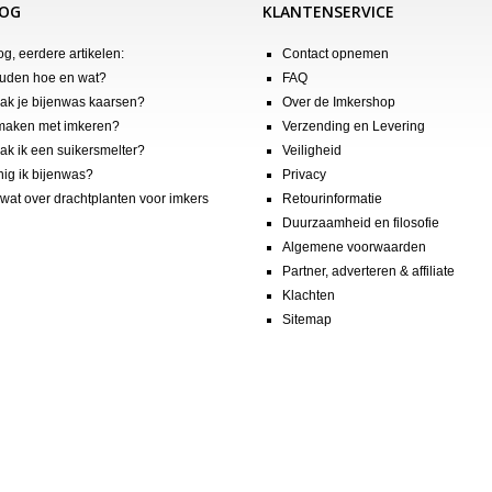
LOG
KLANTENSERVICE
og, eerdere artikelen:
Contact opnemen
uden hoe en wat?
FAQ
k je bijenwas kaarsen?
Over de Imkershop
maken met imkeren?
Verzending en Levering
k ik een suikersmelter?
Veiligheid
nig ik bijenwas?
Privacy
wat over drachtplanten voor imkers
Retourinformatie
Duurzaamheid en filosofie
Algemene voorwaarden
Partner, adverteren & affiliate
Klachten
Sitemap