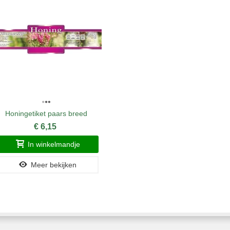
Honingetiket paars breed
Honing
€ 6,15
In winkelmandje
Meer bekijken