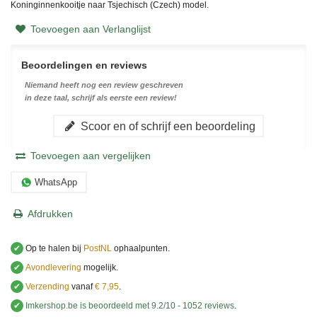
Koninginnenkooitje naar Tsjechisch (Czech) model.
Toevoegen aan Verlanglijst
Beoordelingen en reviews
Niemand heeft nog een review geschreven
in deze taal, schrijf als eerste een review!
Scoor en of schrijf een beoordeling
Toevoegen aan vergelijken
WhatsApp
Afdrukken
✔
Op te halen bij
PostNL
ophaalpunten.
✔
Avondlevering
mogelijk.
✔
Verzending
vanaf
€ 7,95
.
✔
Imkershop.be
is beoordeeld met
9.2
/
10
-
1052
reviews
.