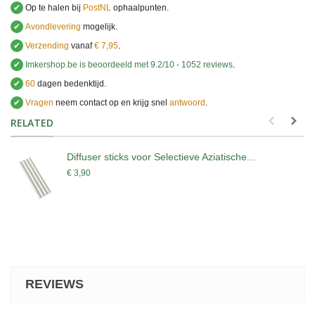
✔
Op te halen bij
PostNL
ophaalpunten.
✔
Avondlevering
mogelijk.
✔
Verzending
vanaf
€ 7,95
.
✔
Imkershop.be
is beoordeeld met
9.2
/
10
-
1052
reviews
.
✔
60
dagen bedenktijd.
✔
Vragen
neem contact op en krijg snel
antwoord
.
.
RELATED
Diffuser sticks voor Selectieve Aziatische...
€ 3,90
REVIEWS