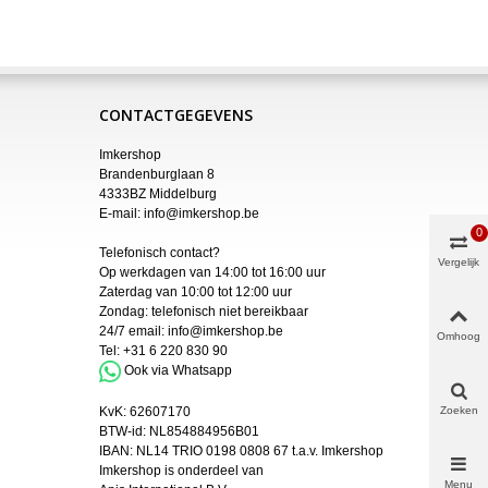
CONTACTGEGEVENS
Imkershop
Brandenburglaan 8
4333BZ Middelburg
E-mail:
info@imkershop.be
0
Telefonisch contact?
Vergelijk
Op werkdagen van 14:00 tot 16:00 uur
Zaterdag van 10:00 tot 12:00 uur
Zondag: telefonisch niet bereikbaar
24/7 email:
info@imkershop.be
Omhoog
Tel:
+31 6 220 830 90
Ook via Whatsapp
Zoeken
KvK:
62607170
BTW-id: NL854884956B01
IBAN:
NL14 TRIO 0198 0808 67 t.a.v. Imkershop
Imkershop is onderdeel van
Menu