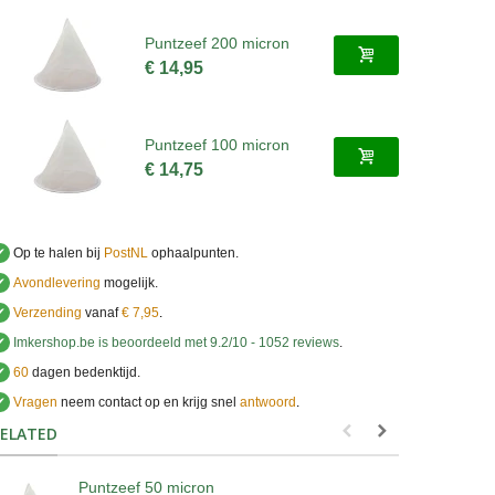
Puntzeef 200 micron
€ 14,95
Puntzeef 100 micron
€ 14,75
✔
Op te halen bij
PostNL
ophaalpunten.
✔
Avondlevering
mogelijk.
✔
Verzending
vanaf
€ 7,95
.
✔
Imkershop.be
is beoordeeld met
9.2
/
10
-
1052
reviews
.
✔
60
dagen bedenktijd.
✔
Vragen
neem contact op en krijg snel
antwoord
.
.
ELATED
Puntzeef 50 micron
V