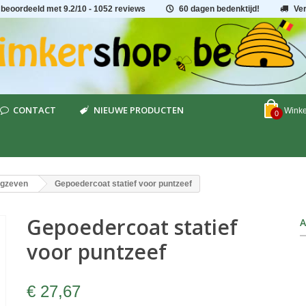
 beoordeeld met
9.2
/
10
- 1052 reviews
60 dagen bedenktijd!
Ve
CONTACT
NIEUWE PRODUCTEN
Wink
0
ngzeven
Gepoedercoat statief voor puntzeef
Gepoedercoat statief
A
voor puntzeef
€ 27,67