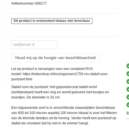
Artikelnummer
006277
Dit product is momenteel helaas niet leverbaar
Houd mij op de hoogte van beschikbaarheid
Let op product is vervangen voor een compleet RVS
model: https://imkershop.nl/honingzeven/1759-rvs-statief-voor-
puntzeef.html
Statief voor de puntzeef. Het gepoedercoat statief en/of
zeefstandaard heeft een ring en wordt geleverd met boutjes en
moertjes. De diameter is 32 cm.
Een bijpassende zeef is in verschillende maaswijdten beschikbaar
R
van 600 tot 100 micron waarbij 100 micron ideaal is voor het filteren
van de kleinste deeltjes uit de honing. Verder heeft een puntzeef op
statief als voordeel dat hij niet in de emmer hangt.