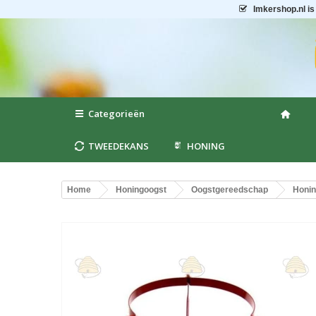
Imkershop.nl
is
Categorieën
TWEEDEKANS
HONING
Home
Honingoogst
Oogstgereedschap
Honi