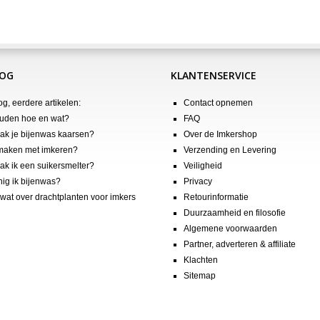
LOG
KLANTENSERVICE
og, eerdere artikelen:
Contact opnemen
uden hoe en wat?
FAQ
k je bijenwas kaarsen?
Over de Imkershop
maken met imkeren?
Verzending en Levering
k ik een suikersmelter?
Veiligheid
nig ik bijenwas?
Privacy
wat over drachtplanten voor imkers
Retourinformatie
Duurzaamheid en filosofie
Algemene voorwaarden
Partner, adverteren & affiliate
Klachten
Sitemap