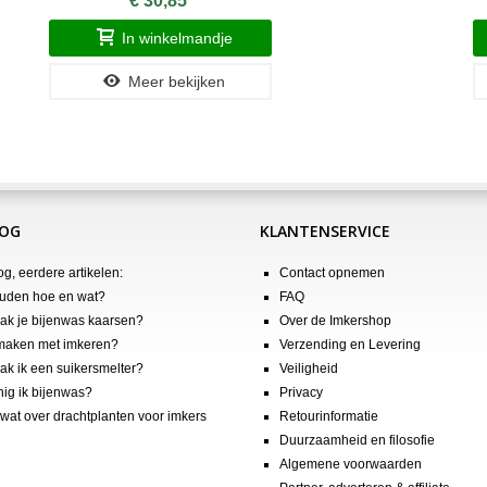
€ 30,85
In winkelmandje
Meer bekijken
LOG
KLANTENSERVICE
og, eerdere artikelen:
Contact opnemen
uden hoe en wat?
FAQ
k je bijenwas kaarsen?
Over de Imkershop
maken met imkeren?
Verzending en Levering
k ik een suikersmelter?
Veiligheid
nig ik bijenwas?
Privacy
wat over drachtplanten voor imkers
Retourinformatie
Duurzaamheid en filosofie
Algemene voorwaarden