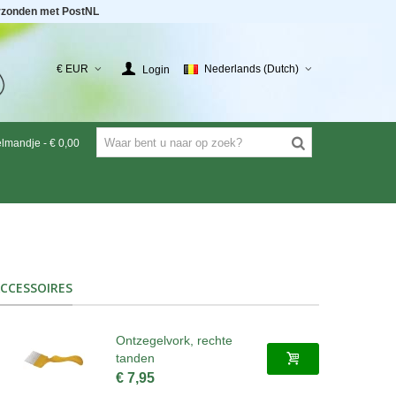
rzonden met PostNL
€ EUR
Nederlands (Dutch)
Login
elmandje
-
€ 0,00
CCESSOIRES
Ontzegelvork, rechte
tanden
€ 7,95