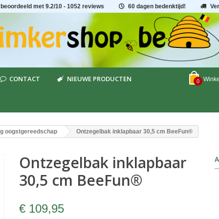
 beoordeeld met
9.2
/
10
- 1052 reviews
60 dagen bedenktijd!
Ve
CONTACT
NIEUWE PRODUCTEN
Wink
0
g oogstgereedschap
Ontzegelbak inklapbaar 30,5 cm BeeFun®
Ontzegelbak inklapbaar
A
30,5 cm BeeFun®
€ 109,95