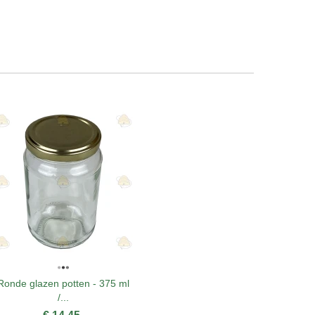
Ronde glazen potten - 375 ml
Ronde gla
/...