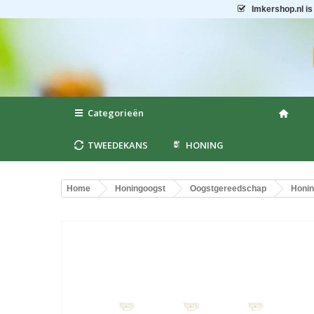
Imkershop.nl
is
Categorieën
TWEEDEKANS
HONING
Home
Honingoogst
Oogstgereedschap
Honin