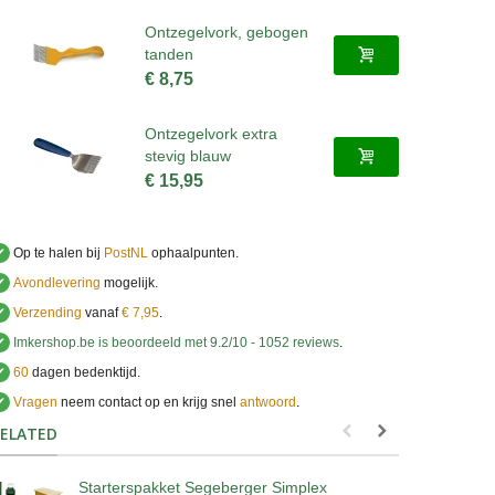
Ontzegelvork, gebogen
tanden
€ 8,75
Ontzegelvork extra
stevig blauw
€ 15,95
✔
Op te halen bij
PostNL
ophaalpunten.
✔
Avondlevering
mogelijk.
✔
Verzending
vanaf
€ 7,95
.
✔
Imkershop.be
is beoordeeld met
9.2
/
10
-
1052
reviews
.
✔
60
dagen bedenktijd.
✔
Vragen
neem contact op en krijg snel
antwoord
.
.
ELATED
Starterspakket Segeberger Simplex
S