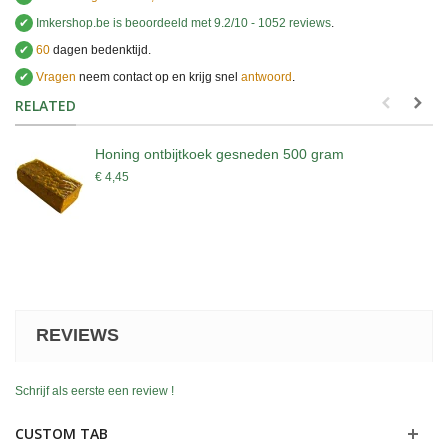
✔
Imkershop.be
is beoordeeld met
9.2
/
10
-
1052
reviews
.
✔
60
dagen bedenktijd.
✔
Vragen
neem contact op en krijg snel
antwoord
.
.
RELATED
Honing ontbijtkoek gesneden 500 gram
€ 4,45
REVIEWS
Schrijf als eerste een review !
CUSTOM TAB