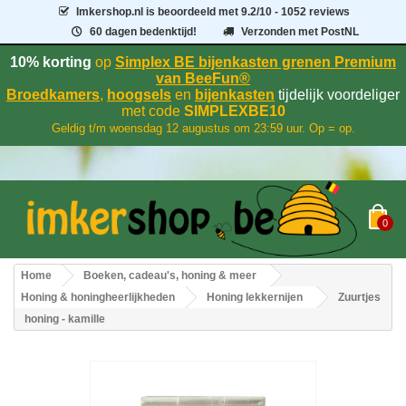
Imkershop.nl
is beoordeeld met
9.2
/
10
- 1052 reviews
60 dagen bedenktijd!
Verzonden met PostNL
10% korting
op
Simplex BE bijenkasten grenen Premium
van BeeFun®
Broedkamers
,
hoogsels
en
bijenkasten
tijdelijk voordeliger
met code
SIMPLEXBE10
Geldig t/m woensdag 12 augustus om 23:59 uur. Op = op.
0
Home
Boeken, cadeau's, honing & meer
Honing & honingheerlijkheden
Honing lekkernijen
Zuurtjes
honing - kamille