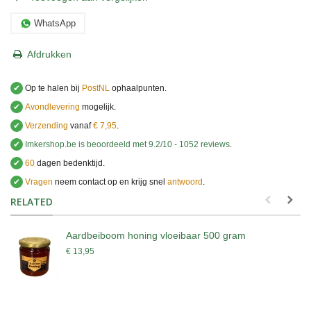
WhatsApp
Afdrukken
✔
Op te halen bij
PostNL
ophaalpunten.
✔
Avondlevering
mogelijk.
✔
Verzending
vanaf
€ 7,95
.
✔
Imkershop.be
is beoordeeld met
9.2
/
10
-
1052
reviews
.
✔
60
dagen bedenktijd.
✔
Vragen
neem contact op en krijg snel
antwoord
.
.
RELATED
Aardbeiboom honing vloeibaar 500 gram
€ 13,95