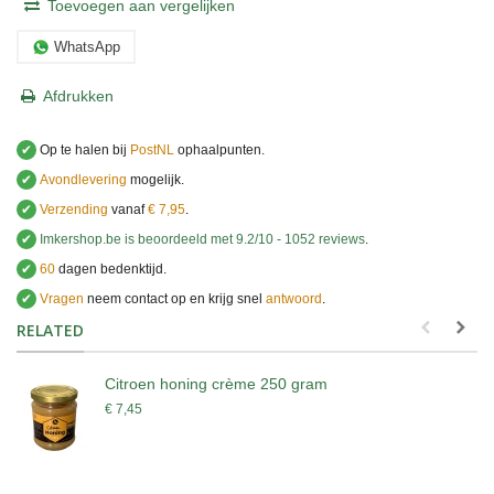
Toevoegen aan vergelijken
WhatsApp
Afdrukken
✔
Op te halen bij
PostNL
ophaalpunten.
✔
Avondlevering
mogelijk.
✔
Verzending
vanaf
€ 7,95
.
✔
Imkershop.be
is beoordeeld met
9.2
/
10
-
1052
reviews
.
✔
60
dagen bedenktijd.
✔
Vragen
neem contact op en krijg snel
antwoord
.
.
RELATED
Citroen honing crème 250 gram
€ 7,45