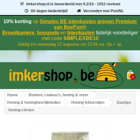
Imkershop.nl
is beoordeeld met
9.2
/
10
- 1052 reviews
60 dagen bedenktijd!
Verzonden met PostNL
10% korting
op
Simplex BE bijenkasten grenen Premium
van BeeFun®
Broedkamers
,
hoogsels
en
bijenkasten
tijdelijk voordeliger
met code
SIMPLEXBE10
Geldig t/m woensdag 12 augustus om 23:59 uur. Op = op.
0
Home
Boeken, cadeau's, honing & meer
Honing & honingheerlijkheden
Honing lekkernijen
Zuurtjes
honing-citroen