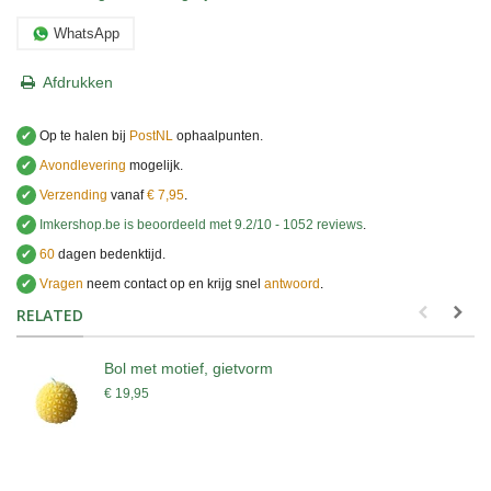
WhatsApp
Afdrukken
✔
Op te halen bij
PostNL
ophaalpunten.
✔
Avondlevering
mogelijk.
✔
Verzending
vanaf
€ 7,95
.
✔
Imkershop.be
is beoordeeld met
9.2
/
10
-
1052
reviews
.
✔
60
dagen bedenktijd.
✔
Vragen
neem contact op en krijg snel
antwoord
.
.
RELATED
Bol met motief, gietvorm
€ 19,95