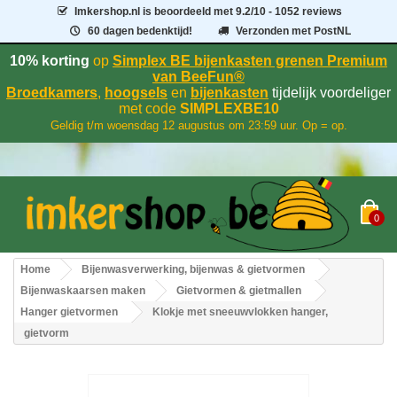
Imkershop.nl
is beoordeeld met
9.2
/
10
- 1052 reviews
60 dagen bedenktijd!
Verzonden met PostNL
10% korting
op
Simplex BE bijenkasten grenen Premium
van BeeFun®
Broedkamers
,
hoogsels
en
bijenkasten
tijdelijk voordeliger
met code
SIMPLEXBE10
Geldig t/m woensdag 12 augustus om 23:59 uur. Op = op.
0
Home
Bijenwasverwerking, bijenwas & gietvormen
Bijenwaskaarsen maken
Gietvormen & gietmallen
Hanger gietvormen
Klokje met sneeuwvlokken hanger,
gietvorm