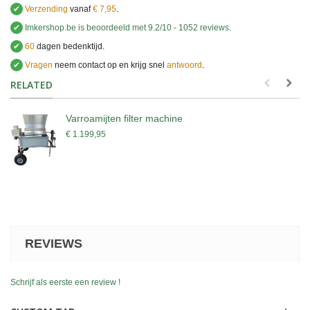
✔
Verzending
vanaf
€ 7,95
.
✔
Imkershop.be
is beoordeeld met
9.2
/
10
-
1052
reviews
.
✔
60
dagen bedenktijd.
✔
Vragen
neem contact op en krijg snel
antwoord
.
.
RELATED
Varroamijten filter machine
€ 1.199,95
REVIEWS
Schrijf als eerste een review !