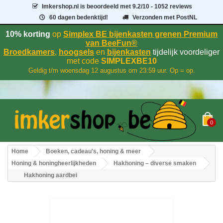
Imkershop.nl
is beoordeeld met
9.2
/
10
- 1052 reviews
60 dagen bedenktijd!
Verzonden met PostNL
10% korting
op
Simplex BE bijenkasten grenen Premium
van BeeFun®
Broedkamers
,
hoogsels
en
bijenkasten
tijdelijk voordeliger
met code
SIMPLEXBE10
Geldig t/m woensdag 12 augustus om 23:59 uur. Op = op.
0
Home
Boeken, cadeau's, honing & meer
Honing & honingheerlijkheden
Hakhoning – diverse smaken
Hakhoning aardbei