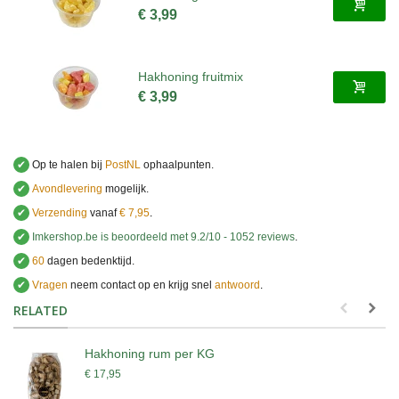
€ 3,99
Hakhoning fruitmix
€ 3,99
✔
Op te halen bij
PostNL
ophaalpunten.
✔
Avondlevering
mogelijk.
✔
Verzending
vanaf
€ 7,95
.
✔
Imkershop.be
is beoordeeld met
9.2
/
10
-
1052
reviews
.
✔
60
dagen bedenktijd.
✔
Vragen
neem contact op en krijg snel
antwoord
.
.
RELATED
Hakhoning rum per KG
€ 17,95