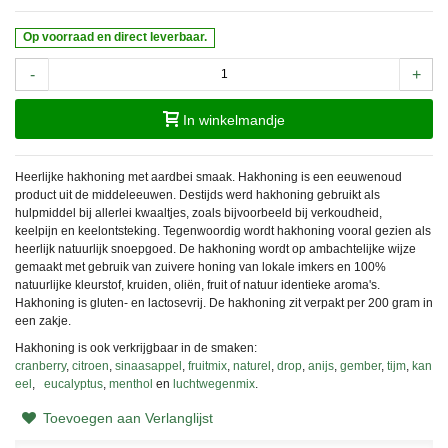
Op voorraad en direct leverbaar.
-
+
In winkelmandje
Heerlijke hakhoning met aardbei smaak. Hakhoning is een eeuwenoud
product uit de middeleeuwen. Destijds werd hakhoning gebruikt als
hulpmiddel bij allerlei kwaaltjes, zoals bijvoorbeeld bij verkoudheid,
keelpijn en keelontsteking. Tegenwoordig wordt hakhoning vooral gezien als
heerlijk natuurlijk snoepgoed. De hakhoning wordt op ambachtelijke wijze
gemaakt met gebruik van zuivere honing van lokale imkers en 100%
natuurlijke kleurstof, kruiden, oliën, fruit of natuur identieke aroma's.
Hakhoning is gluten- en lactosevrij. De hakhoning zit verpakt per 200 gram in
een zakje.
Hakhoning is ook verkrijgbaar in de
smaken:
cranberry
,
citroen
,
sinaasappel
,
fruitmix
,
naturel
,
drop
,
anijs
,
gember
,
tijm
,
kan
eel
,
eucalyptus
,
menthol
en
luchtwegenmix
.
Toevoegen aan Verlanglijst