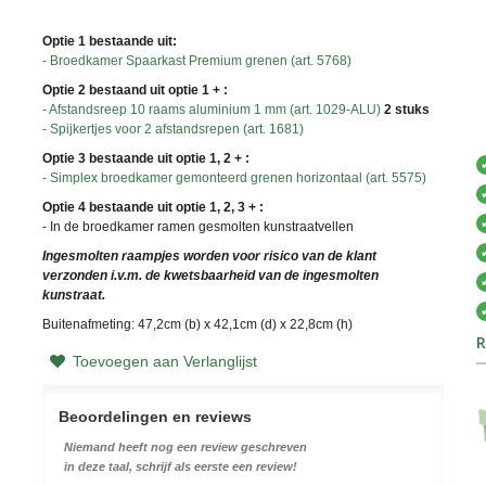
Optie 1 bestaande uit:
- Broedkamer Spaarkast Premium grenen (art. 5768)
Optie 2 bestaand uit optie 1 + :
- Afstandsreep 10 raams aluminium 1 mm (art. 1029-ALU)
2 stuks
- Spijkertjes voor 2 afstandsrepen (art. 1681)
Optie 3 bestaande uit optie 1, 2 + :
- Simplex broedkamer gemonteerd grenen horizontaal (art. 5575)
Optie 4 bestaande uit optie 1, 2, 3 + :
- In de broedkamer ramen gesmolten kunstraatvellen
Ingesmolten raampjes worden voor risico van de klant
verzonden i.v.m. de kwetsbaarheid van de ingesmolten
kunstraat.
Buitenafmeting: 47,2cm (b) x 42,1cm (d) x 22,8cm (h)
R
Toevoegen aan Verlanglijst
Beoordelingen en reviews
Niemand heeft nog een review geschreven
in deze taal, schrijf als eerste een review!