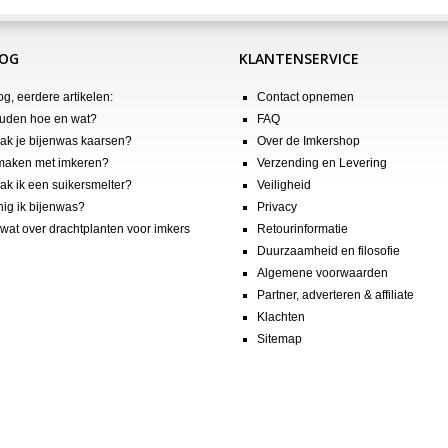
LOG
KLANTENSERVICE
og, eerdere artikelen:
Contact opnemen
uden hoe en wat?
FAQ
k je bijenwas kaarsen?
Over de Imkershop
maken met imkeren?
Verzending en Levering
k ik een suikersmelter?
Veiligheid
nig ik bijenwas?
Privacy
wat over drachtplanten voor imkers
Retourinformatie
Duurzaamheid en filosofie
Algemene voorwaarden
Partner, adverteren & affiliate
Klachten
Sitemap