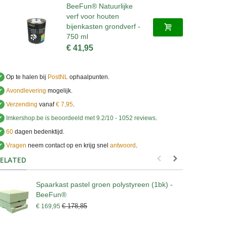
BeeFun® Natuurlijke
verf voor houten
bijenkasten grondverf -
750 ml
€ 41,95
✔
Op te halen bij
PostNL
ophaalpunten.
✔
Avondlevering
mogelijk.
✔
Verzending
vanaf
€ 7,95
.
✔
Imkershop.be
is beoordeeld met
9.2
/
10
-
1052
reviews
.
✔
60
dagen bedenktijd.
✔
Vragen
neem contact op en krijg snel
antwoord
.
.
ELATED
Spaarkast pastel groen polystyreen (1bk) -
D
BeeFun®
€
€ 178,85
€ 169,95