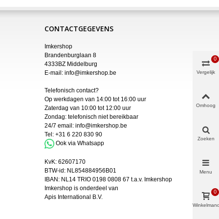
CONTACTGEGEVENS
Imkershop
Brandenburglaan 8
0
4333BZ Middelburg
Vergelijk
E-mail:
info@imkershop.be
Telefonisch contact?
Op werkdagen van 14:00 tot 16:00 uur
Omhoog
Zaterdag van 10:00 tot 12:00 uur
Zondag: telefonisch niet bereikbaar
24/7 email:
info@imkershop.be
Tel:
+31 6 220 830 90
Zoeken
Ook via Whatsapp
KvK:
62607170
BTW-id: NL854884956B01
Menu
IBAN:
NL14 TRIO 0198 0808 67 t.a.v. Imkershop
Imkershop is onderdeel van
0
Apis International B.V.
Winkelman