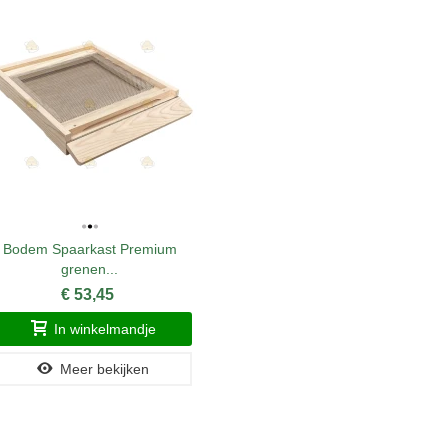
Bodem Spaarkast Premium
Hoornaar
grenen...
€ 53,45
In winkelmandje
Meer bekijken