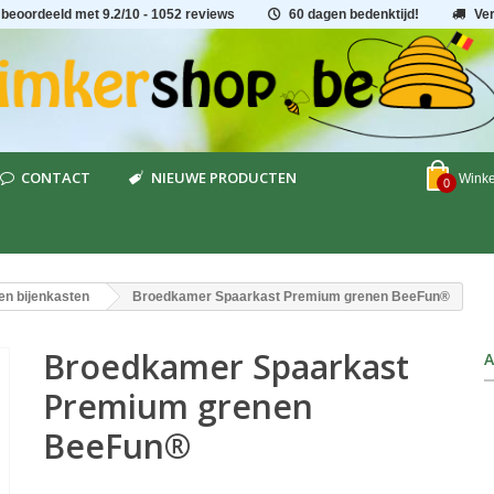
 beoordeeld met
9.2
/
10
- 1052 reviews
60 dagen bedenktijd!
Ve
CONTACT
NIEUWE PRODUCTEN
Wink
0
en bijenkasten
Broedkamer Spaarkast Premium grenen BeeFun®
Broedkamer Spaarkast
A
Premium grenen
BeeFun®