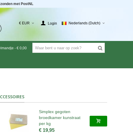
rzonden met PostNL
€ EUR
Nederlands (Dutch)
Login
elmandje
-
€ 0,00
CCESSOIRES
Simplex gegoten
broedkamer kunstraat
per kg
€ 19,95