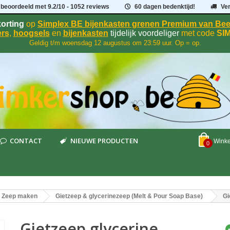
 beoordeeld met
9.2
/
10
- 1052 reviews
60 dagen bedenktijd!
Ve
orting
op
Simplex BE bijenkasten grenen Premium van B
rs
,
hoogsels
en
bijenkasten
tijdelijk voordeliger
met code
SI
Geldig t/m woensdag 12 augustus om 23:59 uur. Op = op.
CONTACT
NIEUWE PRODUCTEN
Wink
0
Zeep maken
Gietzeep & glycerinezeep (Melt & Pour Soap Base)
Gi
Gietzeep glycerine