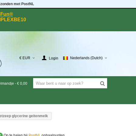
rzonden met PostNL
eeFun®
MPLEXBE10
€ EUR
Nederlands (Dutch)
Login
elmandje
-
€ 0,00
etzeep glycerine geitenmelk
✔
Op te halen bij
PostNL
ophaalpunten.