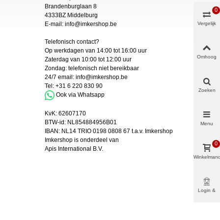
Brandenburglaan 8
0
4333BZ Middelburg
E-mail:
info@imkershop.be
Vergelijk
Telefonisch contact?
Op werkdagen van 14:00 tot 16:00 uur
Omhoog
Zaterdag van 10:00 tot 12:00 uur
Zondag: telefonisch niet bereikbaar
24/7 email:
info@imkershop.be
Tel:
+31 6 220 830 90
Zoeken
Ook via Whatsapp
KvK:
62607170
BTW-id: NL854884956B01
Menu
IBAN:
NL14 TRIO 0198 0808 67 t.a.v. Imkershop
Imkershop is onderdeel van
0
Apis International B.V.
Winkelman
Login &
Meer