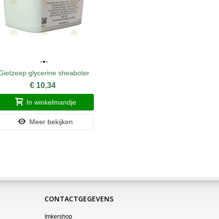
Gietzeep glycerine sheaboter
Geurst
€ 10,34
In winkelmandje
Meer bekijken
CONTACTGEGEVENS
Imkershop