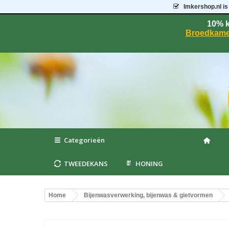
Imkershop.nl
is
10% k
Broedkame
Categorieën
TWEEDEKANS
HONING
Home
Bijenwasverwerking, bijenwas & gietvormen