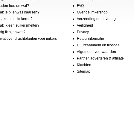
uden hoe en wat?
FAQ
k je bijenwas kaarsen?
Over de Imkershop
maken met imkeren?
Verzending en Levering
k ik een suikersmelter?
Veiligheid
nig ik bijenwas?
Privacy
wat over drachtplanten voor imkers
Retourinformatie
Duurzaamheid en filosofie
Algemene voorwaarden
Partner, adverteren & affiliate
Klachten
Sitemap