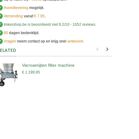
✔
Avondlevering
mogelijk.
✔
Verzending
vanaf
€ 7,95
.
✔
Imkershop.be
is beoordeeld met
9.2
/
10
-
1052
reviews
.
✔
60
dagen bedenktijd.
✔
Vragen
neem contact op en krijg snel
antwoord
.
.
ELATED
Varroamijten filter machine
C
€ 1.199,95
€