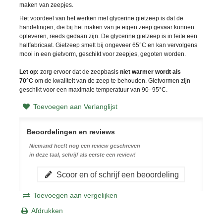
maken van zeepjes.
Het voordeel van het werken met glycerine gietzeep is dat de
handelingen, die bij het maken van je eigen zeep gevaar kunnen
opleveren, reeds gedaan zijn. De glycerine gietzeep is in feite een
halffabricaat. Gietzeep smelt bij ongeveer
65
°C
en kan vervolgens
mooi in een gietvorm, geschikt voor zeepjes, gegoten worden.
Let op:
zorg ervoor dat de zeepbasis
niet warmer wordt als
70
°C
om de kwaliteit van de zeep te behouden. Gietvormen zijn
geschikt voor een maximale temperatuur van 90- 95
°C
.
Toevoegen aan Verlanglijst
Beoordelingen en reviews
Niemand heeft nog een review geschreven
in deze taal, schrijf als eerste een review!
Scoor en of schrijf een beoordeling
Toevoegen aan vergelijken
Afdrukken