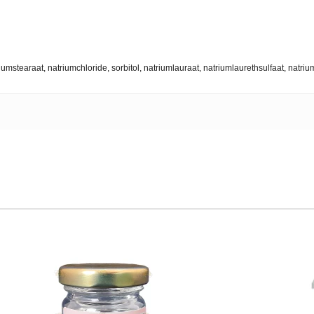
riumstearaat, natriumchloride, sorbitol, natriumlauraat, natriumlaurethsulfaat, natri