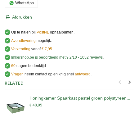
WhatsApp
Afdrukken
✔
Op te halen bij
PostNL
ophaalpunten.
✔
Avondlevering
mogelijk.
✔
Verzending
vanaf
€ 7,95
.
✔
Imkershop.be
is beoordeeld met
9.2
/
10
-
1052
reviews
.
✔
60
dagen bedenktijd.
✔
Vragen
neem contact op en krijg snel
antwoord
.
.
RELATED
Honingkamer Spaarkast pastel groen polystyreen...
€ 48,95