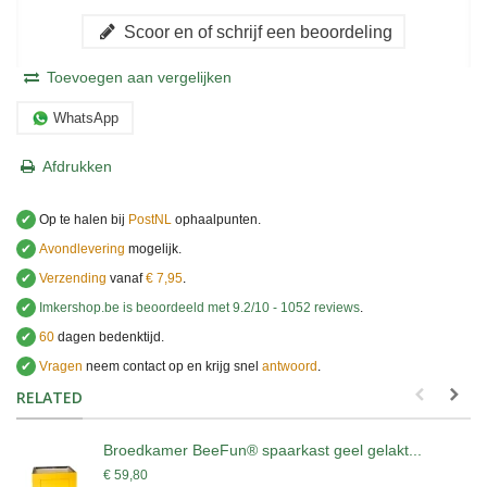
Scoor en of schrijf een beoordeling
Toevoegen aan vergelijken
WhatsApp
Afdrukken
✔
Op te halen bij
PostNL
ophaalpunten.
✔
Avondlevering
mogelijk.
✔
Verzending
vanaf
€ 7,95
.
✔
Imkershop.be
is beoordeeld met
9.2
/
10
-
1052
reviews
.
✔
60
dagen bedenktijd.
✔
Vragen
neem contact op en krijg snel
antwoord
.
.
RELATED
Broedkamer BeeFun® spaarkast geel gelakt...
€ 59,80