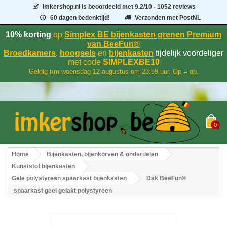
Imkershop.nl
is beoordeeld met
9.2
/
10
- 1052 reviews
60 dagen bedenktijd!
Verzonden met PostNL
10% korting
op
Simplex BE bijenkasten grenen Premium
van BeeFun®
Broedkamers
,
hoogsels
en
bijenkasten
tijdelijk voordeliger
met code
SIMPLEXBE10
Geldig t/m woensdag 12 augustus om 23:59 uur. Op = op.
0
Home
Bijenkasten, bijenkorven & onderdelen
Kunststof bijenkasten
Gele polystyreen spaarkast bijenkasten
Dak BeeFun®
spaarkast geel gelakt polystyreen