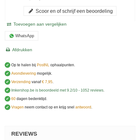
Scoor en of schrijf een beoordeling
Toevoegen aan vergelijken
WhatsApp
Afdrukken
✔
Op te halen bij
PostNL
ophaalpunten.
✔
Avondlevering
mogelijk.
✔
Verzending
vanaf
€ 7,95
.
✔
Imkershop.be
is beoordeeld met
9.2
/
10
-
1052
reviews
.
✔
60
dagen bedenktijd.
✔
Vragen
neem contact op en krijg snel
antwoord
.
.
REVIEWS