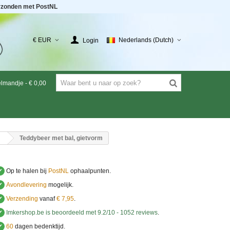
rzonden met PostNL
€ EUR
Nederlands (Dutch)
Login
elmandje
-
€ 0,00
Teddybeer met bal, gietvorm
✔
Op te halen bij
PostNL
ophaalpunten.
✔
Avondlevering
mogelijk.
✔
Verzending
vanaf
€ 7,95
.
✔
Imkershop.be
is beoordeeld met
9.2
/
10
-
1052
reviews
.
✔
60
dagen bedenktijd.