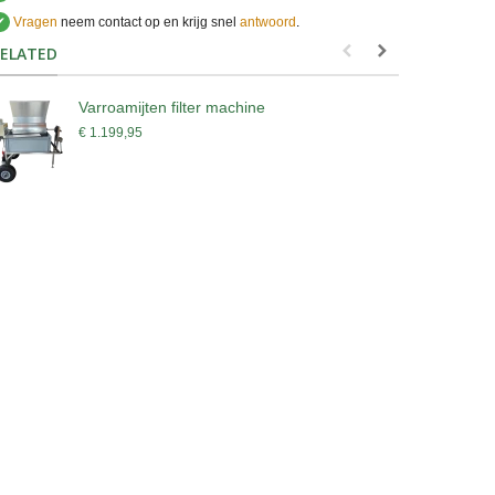
✔
Vragen
neem contact op en krijg snel
antwoord
.
.
ELATED
Varroamijten filter machine
B
€ 1.199,95
€