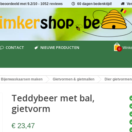
 beoordeeld met
9.2
/
10
- 1052 reviews
60 dagen bedenktijd!
Ve
CONTACT
NIEUWE PRODUCTEN
Wink
0
Bijenwaskaarsen maken
Gietvormen & gietmallen
Dier gietvormen
Teddybeer met bal,
gietvorm
€ 23,47