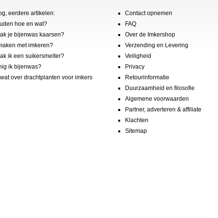
og, eerdere artikelen:
Contact opnemen
uden hoe en wat?
FAQ
k je bijenwas kaarsen?
Over de Imkershop
maken met imkeren?
Verzending en Levering
k ik een suikersmelter?
Veiligheid
nig ik bijenwas?
Privacy
wat over drachtplanten voor imkers
Retourinformatie
Duurzaamheid en filosofie
Algemene voorwaarden
Partner, adverteren & affiliate
Klachten
Sitemap