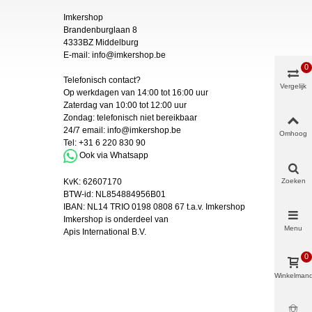
Imkershop
Brandenburglaan 8
4333BZ Middelburg
E-mail:
info@imkershop.be
0
Telefonisch contact?
Vergelijk
Op werkdagen van 14:00 tot 16:00 uur
Zaterdag van 10:00 tot 12:00 uur
Zondag: telefonisch niet bereikbaar
24/7 email:
info@imkershop.be
Omhoog
Tel:
+31 6 220 830 90
Ook via Whatsapp
Zoeken
KvK:
62607170
BTW-id: NL854884956B01
IBAN:
NL14 TRIO 0198 0808 67 t.a.v. Imkershop
Imkershop is onderdeel van
Menu
Apis International B.V.
0
Winkelman