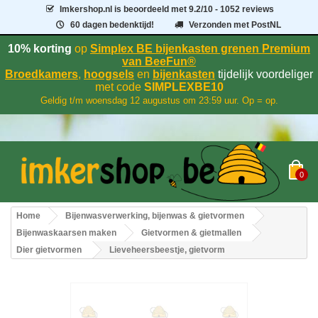
Imkershop.nl
is beoordeeld met
9.2
/
10
- 1052 reviews
60 dagen bedenktijd!
Verzonden met PostNL
10% korting
op
Simplex BE bijenkasten grenen Premium
van BeeFun®
Broedkamers
,
hoogsels
en
bijenkasten
tijdelijk voordeliger
met code
SIMPLEXBE10
Geldig t/m woensdag 12 augustus om 23:59 uur. Op = op.
0
Home
Bijenwasverwerking, bijenwas & gietvormen
Bijenwaskaarsen maken
Gietvormen & gietmallen
Dier gietvormen
Lieveheersbeestje, gietvorm