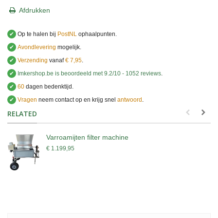
Afdrukken
✔
Op te halen bij
PostNL
ophaalpunten.
✔
Avondlevering
mogelijk.
✔
Verzending
vanaf
€ 7,95
.
✔
Imkershop.be
is beoordeeld met
9.2
/
10
-
1052
reviews
.
✔
60
dagen bedenktijd.
✔
Vragen
neem contact op en krijg snel
antwoord
.
.
RELATED
Varroamijten filter machine
€ 1.199,95