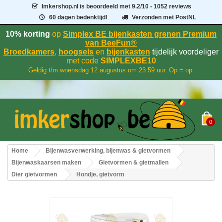
Imkershop.nl
is beoordeeld met
9.2
/
10
- 1052 reviews
60 dagen bedenktijd!
Verzonden met PostNL
10% korting
op
Simplex BE bijenkasten grenen Premium
van BeeFun®
Broedkamers
,
hoogsels
en
bijenkasten
tijdelijk voordeliger
met code
SIMPLEXBE10
Geldig t/m woensdag 12 augustus om 23:59 uur. Op = op.
0
Home
Bijenwasverwerking, bijenwas & gietvormen
Bijenwaskaarsen maken
Gietvormen & gietmallen
Dier gietvormen
Hondje, gietvorm