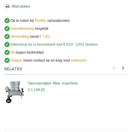
Afdrukken
✔
Op te halen bij
PostNL
ophaalpunten.
✔
Avondlevering
mogelijk.
✔
Verzending
vanaf
€ 7,95
.
✔
Imkershop.be
is beoordeeld met
9.2
/
10
-
1052
reviews
.
✔
60
dagen bedenktijd.
✔
Vragen
neem contact op en krijg snel
antwoord
.
.
RELATED
Varroamijten filter machine
€ 1.199,95