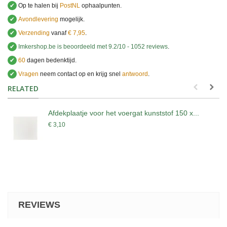
✔
Op te halen bij
PostNL
ophaalpunten.
✔
Avondlevering
mogelijk.
✔
Verzending
vanaf
€ 7,95
.
✔
Imkershop.be
is beoordeeld met
9.2
/
10
-
1052
reviews
.
✔
60
dagen bedenktijd.
✔
Vragen
neem contact op en krijg snel
antwoord
.
.
RELATED
Afdekplaatje voor het voergat kunststof 150 x...
€ 3,10
REVIEWS