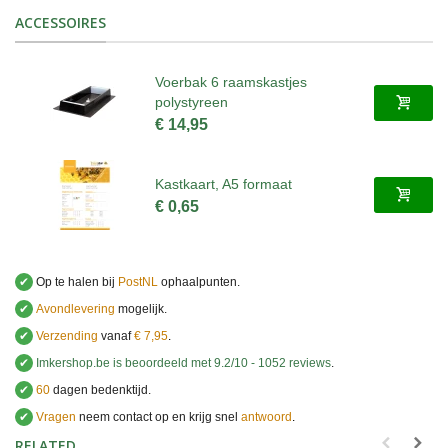
ACCESSOIRES
Voerbak 6 raamskastjes
polystyreen
€ 14,95
Kastkaart, A5 formaat
€ 0,65
✔
Op te halen bij
PostNL
ophaalpunten.
✔
Avondlevering
mogelijk.
✔
Verzending
vanaf
€ 7,95
.
✔
Imkershop.be
is beoordeeld met
9.2
/
10
-
1052
reviews
.
✔
60
dagen bedenktijd.
✔
Vragen
neem contact op en krijg snel
antwoord
.
.
RELATED