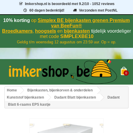
Imkershop.nl
is beoordeeld met
9.2
/
10
- 1052 reviews
60 dagen bedenktijd!
Verzonden met PostNL
10% korting
op
Simplex BE bijenkasten grenen Premium
van BeeFun®
Broedkamers
,
hoogsels
en
bijenkasten
tijdelijk voordeliger
met code
SIMPLEXBE10
Geldig t/m woensdag 12 augustus om 23:59 uur. Op = op.
0
Home
Bijenkasten, bijenkorven & onderdelen
Kunststof bijenkasten
Dadant Blatt bijenkasten
Dadant
Blatt 6-raams EPS kastje