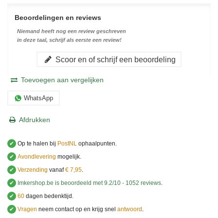
Beoordelingen en reviews
Niemand heeft nog een review geschreven
in deze taal, schrijf als eerste een review!
Scoor en of schrijf een beoordeling
Toevoegen aan vergelijken
WhatsApp
Afdrukken
✔
Op te halen bij
PostNL
ophaalpunten.
✔
Avondlevering
mogelijk.
✔
Verzending
vanaf
€ 7,95
.
✔
Imkershop.be
is beoordeeld met
9.2
/
10
-
1052
reviews
.
✔
60
dagen bedenktijd.
✔
Vragen
neem contact op en krijg snel
antwoord
.
.