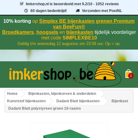
Imkershop.nl
is beoordeeld met
9.2
/
10
- 1052 reviews
60 dagen bedenktijd!
Verzonden met PostNL
10% korting
op
Simplex BE bijenkasten grenen Premium
van BeeFun®
Broedkamers
,
hoogsels
en
bijenkasten
tijdelijk voordeliger
met code
SIMPLEXBE10
Geldig t/m woensdag 12 augustus om 23:59 uur. Op = op.
0
Home
Bijenkasten, bijenkorven & onderdelen
Kunststof bijenkasten
Dadant Blatt bijenkasten
Bijenkast
Dadant Blatt polystyreen groen 10-raams