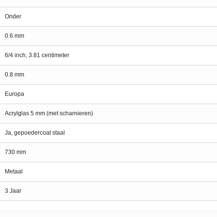
Onder
0.6 mm
6/4 inch, 3.81 centimeter
0.8 mm
Europa
Acrylglas 5 mm (met scharnieren)
Ja, gepoedercoat staal
730 mm
Metaal
3 Jaar