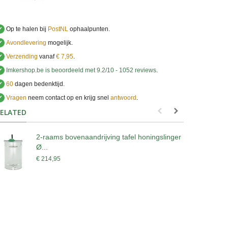
✔
Op te halen bij
PostNL
ophaalpunten.
✔
Avondlevering
mogelijk.
✔
Verzending
vanaf
€ 7,95
.
✔
Imkershop.be
is beoordeeld met
9.2
/
10
-
1052
reviews
.
✔
60
dagen bedenktijd.
✔
Vragen
neem contact op en krijg snel
antwoord
.
.
ELATED
2-raams bovenaandrijving tafel honingslinger
2
Ø...
€ 214,95
€