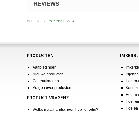
REVIEWS
Schrijf als eerste een review !
PRODUCTEN
IMKERB
Aanbiedingen
Imkerbl
Nieuwe producten
Bijenho
Cadeaukaarten
Hoe maa
Vragen over producten
Kennis
Hoe maa
PRODUCT VRAGEN?
Hoe rei
Hoe en 
Welke maat handschoen heb ik nodig?