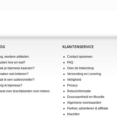
LOG
KLANTENSERVICE
og, eerdere artikelen:
Contact opnemen
uden hoe en wat?
FAQ
k je bijenwas kaarsen?
Over de Imkershop
maken met imkeren?
Verzending en Levering
k ik een suikersmelter?
Veiligheid
nig ik bijenwas?
Privacy
wat over drachtplanten voor imkers
Retourinformatie
Duurzaamheid en filosofie
Algemene voorwaarden
Partner, adverteren & affiliate
Klachten