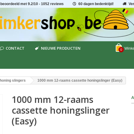
 beoordeeld met
9.2
/
10
- 1052 reviews
60 dagen bedenktijd!
Ve
CONTACT
NIEUWE PRODUCTEN
Wink
0
honing slingers
1000 mm 12-raams cassette honingslinger (Easy)
1000 mm 12-raams
A
cassette honingslinger
(Easy)