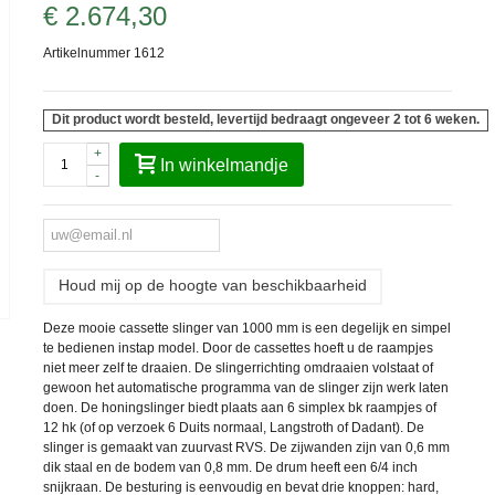
€ 2.674,30
Artikelnummer
1612
Dit product wordt besteld, levertijd bedraagt ongeveer 2 tot 6 weken.
+
In winkelmandje
-
Houd mij op de hoogte van beschikbaarheid
Deze mooie cassette slinger van 1000 mm is een degelijk en simpel
te bedienen instap model. Door de cassettes hoeft u de raampjes
niet meer zelf te draaien. De slingerrichting omdraaien volstaat of
gewoon het automatische programma van de slinger zijn werk laten
doen. De honingslinger biedt plaats aan 6 simplex bk raampjes of
12 hk (of op verzoek 6 Duits normaal, Langstroth of Dadant). De
slinger is gemaakt van zuurvast RVS. De zijwanden zijn van 0,6 mm
dik staal en de bodem van 0,8 mm. De drum heeft een 6/4 inch
snijkraan. De besturing is eenvoudig en bevat drie knoppen: hard,