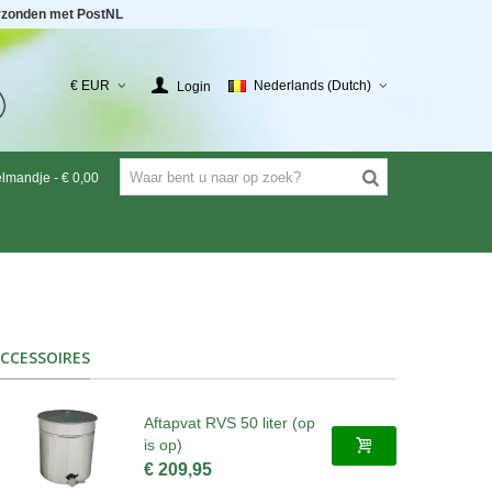
rzonden met PostNL
€ EUR
Nederlands (Dutch)
Login
elmandje
-
€ 0,00
CCESSOIRES
Aftapvat RVS 50 liter (op
is op)
€ 209,95