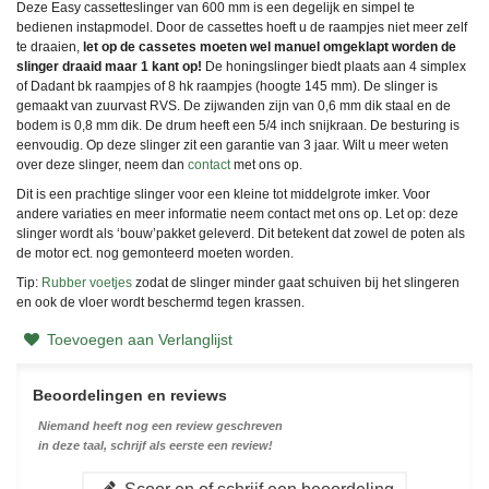
Deze Easy cassetteslinger van 600 mm is een degelijk en simpel te
bedienen instapmodel. Door de cassettes hoeft u de raampjes niet meer zelf
te draaien,
let op de cassetes moeten wel manuel omgeklapt worden de
slinger draaid maar 1 kant op!
De honingslinger biedt plaats aan 4 simplex
of Dadant bk raampjes of 8 hk raampjes (hoogte 145 mm). De slinger is
gemaakt van zuurvast RVS. De zijwanden zijn van 0,6 mm dik staal en de
bodem is 0,8 mm dik. De drum heeft een 5/4 inch snijkraan. De besturing is
eenvoudig. Op deze slinger zit een garantie van 3 jaar. Wilt u meer weten
over deze slinger, neem dan
contact
met ons op.
Dit is een prachtige slinger voor een kleine tot middelgrote imker. Voor
andere variaties en meer informatie neem contact met ons op.
Let op: deze
slinger wordt als ‘bouw’pakket geleverd. Dit betekent dat zowel de poten als
de motor ect. nog gemonteerd moeten worden.
Tip:
Rubber voetjes
zodat de slinger minder gaat schuiven bij het slingeren
en ook de vloer wordt beschermd tegen krassen.
Toevoegen aan Verlanglijst
Beoordelingen en reviews
Niemand heeft nog een review geschreven
in deze taal, schrijf als eerste een review!