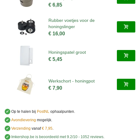
€ 6,85
Rubber voetjes voor de
honingslinger
€ 16,00
Honingspatel groot
€ 5,45
Werkschort - honingpot
€ 7,90
✔
Op te halen bij
PostNL
ophaalpunten.
✔
Avondlevering
mogelijk.
✔
Verzending
vanaf
€ 7,95
.
✔
Imkershop.be
is beoordeeld met
9.2
/
10
-
1052
reviews
.