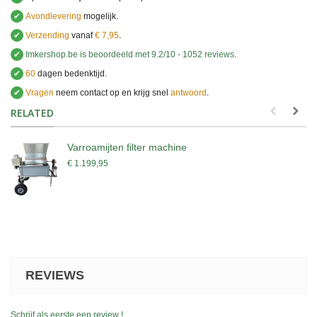
✔
Avondlevering
mogelijk.
✔
Verzending
vanaf
€ 7,95
.
✔
Imkershop.be
is beoordeeld met
9.2
/
10
-
1052
reviews
.
✔
60
dagen bedenktijd.
✔
Vragen
neem contact op en krijg snel
antwoord
.
.
RELATED
Varroamijten filter machine
€ 1.199,95
REVIEWS
Schrijf als eerste een review !