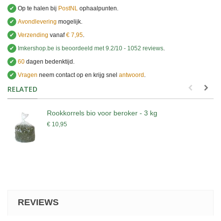
✔
Op te halen bij
PostNL
ophaalpunten.
✔
Avondlevering
mogelijk.
✔
Verzending
vanaf
€ 7,95
.
✔
Imkershop.be
is beoordeeld met
9.2
/
10
-
1052
reviews
.
✔
60
dagen bedenktijd.
✔
Vragen
neem contact op en krijg snel
antwoord
.
.
RELATED
Rookkorrels bio voor beroker - 3 kg
€ 10,95
REVIEWS