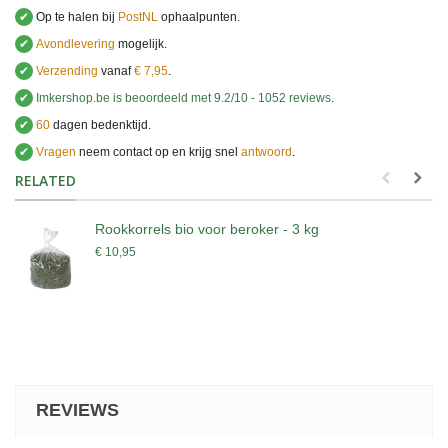
✔
Op te halen bij
PostNL
ophaalpunten.
✔
Avondlevering
mogelijk.
✔
Verzending
vanaf
€ 7,95
.
✔
Imkershop.be
is beoordeeld met
9.2
/
10
-
1052
reviews
.
✔
60
dagen bedenktijd.
✔
Vragen
neem contact op en krijg snel
antwoord
.
.
RELATED
Rookkorrels bio voor beroker - 3 kg
€ 10,95
REVIEWS