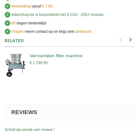
✔
Verzending
vanaf
€ 7,95
.
✔
Imkershop.be
is beoordeeld met
9.2
/
10
-
1052
reviews
.
✔
60
dagen bedenktijd.
✔
Vragen
neem contact op en krijg snel
antwoord
.
.
RELATED
Varroamijten filter machine
€ 1.199,95
REVIEWS
Schrijf als eerste een review !