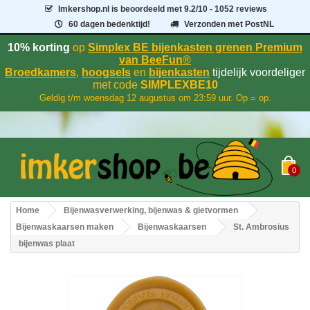
Imkershop.nl
is beoordeeld met
9.2
/
10
- 1052 reviews
60 dagen bedenktijd!
Verzonden met PostNL
10% korting
op
Simplex BE bijenkasten grenen Premium
van BeeFun®
Broedkamers
,
hoogsels
en
bijenkasten
tijdelijk voordeliger
met code
SIMPLEXBE10
Geldig t/m woensdag 12 augustus om 23:59 uur. Op = op.
0
Home
Bijenwasverwerking, bijenwas & gietvormen
Bijenwaskaarsen maken
Bijenwaskaarsen
St. Ambrosius
bijenwas plaat