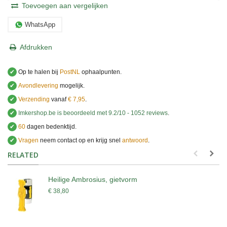
Toevoegen aan vergelijken
WhatsApp
Afdrukken
✔
Op te halen bij
PostNL
ophaalpunten.
✔
Avondlevering
mogelijk.
✔
Verzending
vanaf
€ 7,95
.
✔
Imkershop.be
is beoordeeld met
9.2
/
10
-
1052
reviews
.
✔
60
dagen bedenktijd.
✔
Vragen
neem contact op en krijg snel
antwoord
.
.
RELATED
Heilige Ambrosius, gietvorm
€ 38,80