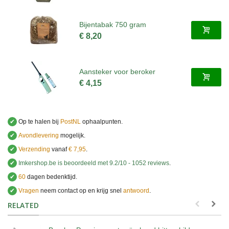
Bijentabak 750 gram
€ 8,20
Aansteker voor beroker
€ 4,15
✔
Op te halen bij
PostNL
ophaalpunten.
✔
Avondlevering
mogelijk.
✔
Verzending
vanaf
€ 7,95
.
✔
Imkershop.be
is beoordeeld met
9.2
/
10
-
1052
reviews
.
✔
60
dagen bedenktijd.
✔
Vragen
neem contact op en krijg snel
antwoord
.
.
RELATED