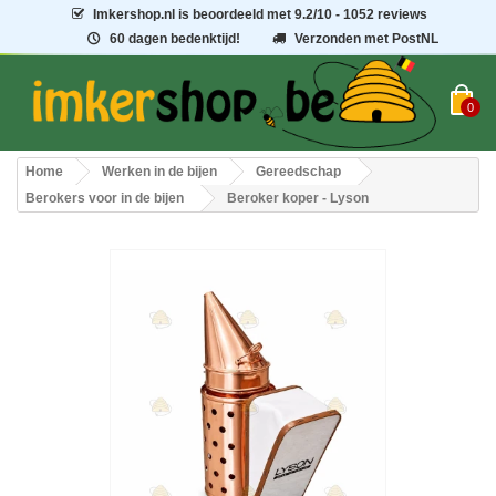
Imkershop.nl
is beoordeeld met
9.2
/
10
- 1052 reviews
60 dagen bedenktijd!
Verzonden met PostNL
0
Home
Werken in de bijen
Gereedschap
Berokers voor in de bijen
Beroker koper - Lyson