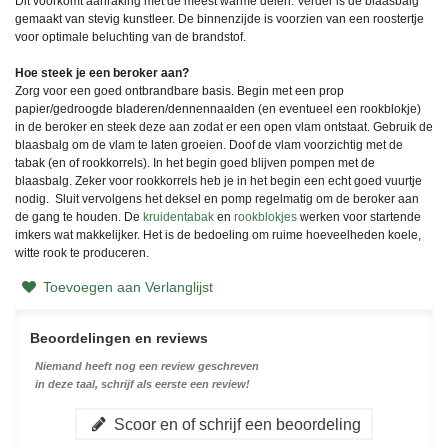
Dit voorkomt aanraking met de meest warme delen. Verder is de blaasbalg
gemaakt van stevig kunstleer. De binnenzijde is voorzien van een roostertje
voor optimale beluchting van de brandstof.
Hoe steek je een beroker aan?
Zorg voor een goed ontbrandbare basis. Begin met een prop
papier/gedroogde bladeren/dennennaalden (en eventueel een rookblokje)
in de beroker en steek deze aan zodat er een open vlam ontstaat. Gebruik de
blaasbalg om de vlam te laten groeien. Doof de vlam voorzichtig met de
tabak (en of rookkorrels). In het begin goed blijven pompen met de
blaasbalg. Zeker voor rookkorrels heb je in het begin een echt goed vuurtje
nodig. Sluit vervolgens het deksel en pomp regelmatig om de beroker aan
de gang te houden. De
kruidentabak
en
rookblokjes
werken voor startende
imkers wat makkelijker. Het is de bedoeling om ruime hoeveelheden koele,
witte rook te produceren.
Toevoegen aan Verlanglijst
Beoordelingen en reviews
Niemand heeft nog een review geschreven
in deze taal, schrijf als eerste een review!
Scoor en of schrijf een beoordeling