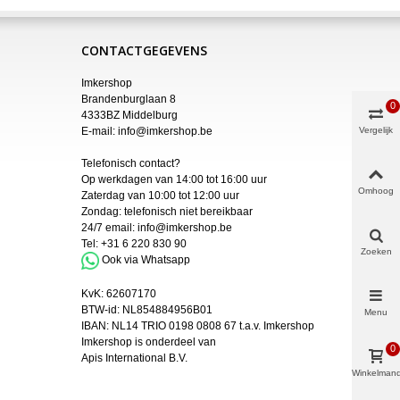
CONTACTGEGEVENS
Imkershop
Brandenburglaan 8
0
4333BZ Middelburg
E-mail:
info@imkershop.be
Vergelijk
Telefonisch contact?
Op werkdagen van 14:00 tot 16:00 uur
Omhoog
Zaterdag van 10:00 tot 12:00 uur
Zondag: telefonisch niet bereikbaar
24/7 email:
info@imkershop.be
Tel:
+31 6 220 830 90
Zoeken
Ook via Whatsapp
KvK:
62607170
BTW-id: NL854884956B01
Menu
IBAN:
NL14 TRIO 0198 0808 67 t.a.v. Imkershop
Imkershop is onderdeel van
0
Apis International B.V.
Winkelman