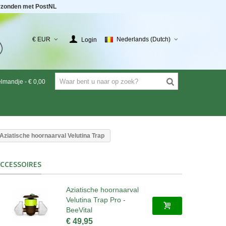
rzonden met PostNL
€ EUR
Nederlands (Dutch)
Login
elmandje
-
€ 0,00
 Aziatische hoornaarval Velutina Trap
CCESSOIRES
Aziatische hoornaarval
Velutina Trap Pro -
BeeVital
€ 49,95