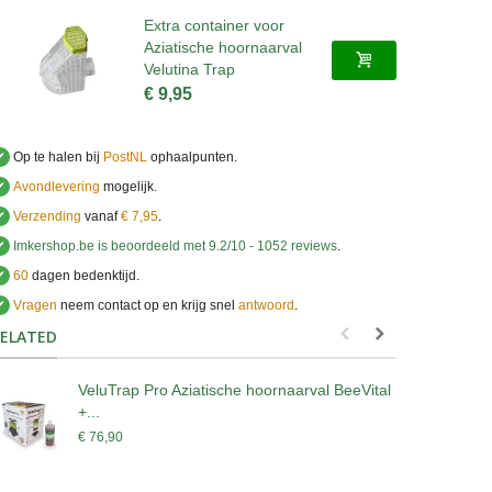
Extra container voor
Aziatische hoornaarval
Velutina Trap
€ 9,95
✔
Op te halen bij
PostNL
ophaalpunten.
✔
Avondlevering
mogelijk.
✔
Verzending
vanaf
€ 7,95
.
✔
Imkershop.be
is beoordeeld met
9.2
/
10
-
1052
reviews
.
✔
60
dagen bedenktijd.
✔
Vragen
neem contact op en krijg snel
antwoord
.
.
ELATED
VeluTrap Pro Aziatische hoornaarval BeeVital
S
+...
€
€ 76,90