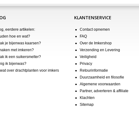
LOG
KLANTENSERVICE
og, eerdere artikelen:
Contact opnemen
uden hoe en wat?
FAQ
k je bijenwas kaarsen?
Over de Imkershop
maken met imkeren?
Verzending en Levering
k ik een suikersmelter?
Veiligheid
nig ik bijenwas?
Privacy
wat over drachtplanten voor imkers
Retourinformatie
Duurzaamheid en filosofie
Algemene voorwaarden
Partner, adverteren & affiliate
Klachten
Sitemap