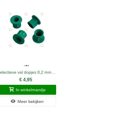
electieve val dopjes 8,2 mm...
Trappit l
€ 4,95
In winkelmandje
Meer bekijken