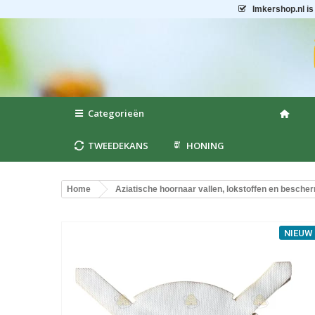
Imkershop.nl
is
Categorieën
TWEEDEKANS
HONING
Home
Aziatische hoornaar vallen, lokstoffen en besche
NIEUW