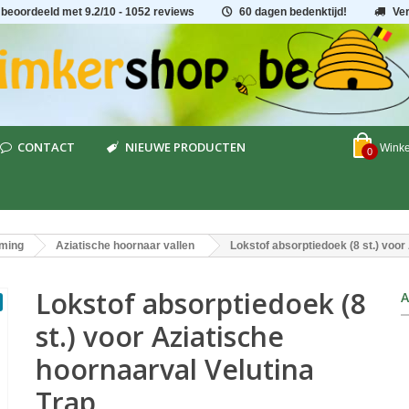
 beoordeeld met
9.2
/
10
- 1052 reviews
60 dagen bedenktijd!
Ve
CONTACT
NIEUWE PRODUCTEN
Wink
0
rming
Aziatische hoornaar vallen
Lokstof absorptiedoek (8 st.) voor
Lokstof absorptiedoek (8
A
st.) voor Aziatische
hoornaarval Velutina
Trap