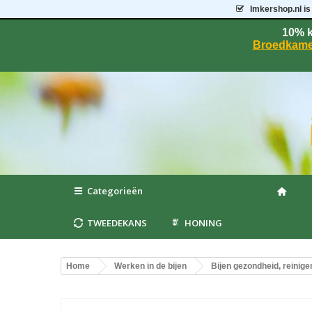
Imkershop.nl
is
10% k
Broedkame
Categorieën
TWEEDEKANS
HONING
Home
Werken in de bijen
Bijen gezondheid, reinige