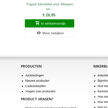
Trappit lokmiddel voor Wespen
en...
€ 26,95
In winkelmandje
Meer bekijken
PRODUCTEN
IMKERB
Aanbiedingen
Imkerbl
Nieuwe producten
Bijenho
Cadeaukaarten
Hoe maa
Vragen over producten
Kennis
Hoe maa
PRODUCT VRAGEN?
Hoe rei
Hoe en 