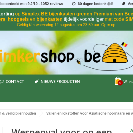
 beoordeeld met
9.2
/
10
- 1052 reviews
60 dagen bedenktijd!
Ve
orting
op
Simplex BE bijenkasten grenen Premium van B
rs
,
hoogsels
en
bijenkasten
tijdelijk voordeliger
met code
SI
Geldig t/m woensdag 12 augustus om 23:59 uur. Op = op.
CONTACT
NIEUWE PRODUCTEN
Wink
0
n & veilig bijenhouden
Vallen en lokstoffen voor Aziatische hoornaars en
Wespenval voor op een
A