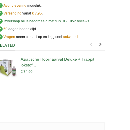
✔
Avondlevering
mogelijk.
✔
Verzending
vanaf
€ 7,95
.
✔
Imkershop.be
is beoordeeld met
9.2
/
10
-
1052
reviews
.
✔
60
dagen bedenktijd.
✔
Vragen
neem contact op en krijg snel
antwoord
.
.
ELATED
Aziatische Hoornaarval Deluxe + Trappit
P
lokstof...
s
€ 74,90
€