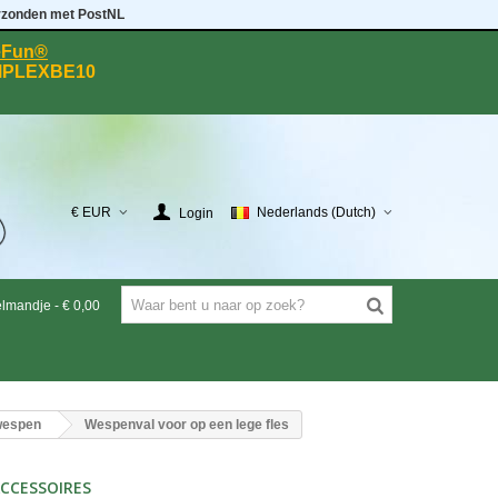
rzonden met PostNL
eeFun®
MPLEXBE10
€ EUR
Nederlands (Dutch)
Login
elmandje
-
€ 0,00
 wespen
Wespenval voor op een lege fles
CCESSOIRES