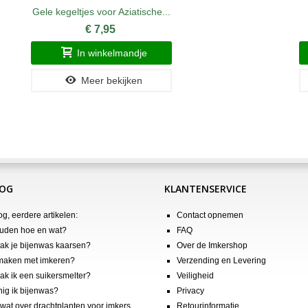
Gele kegeltjes voor Aziatische...
€ 7,95
In winkelmandje
Meer bekijken
LOG
KLANTENSERVICE
og, eerdere artikelen:
Contact opnemen
uden hoe en wat?
FAQ
k je bijenwas kaarsen?
Over de Imkershop
maken met imkeren?
Verzending en Levering
k ik een suikersmelter?
Veiligheid
nig ik bijenwas?
Privacy
wat over drachtplanten voor imkers
Retourinformatie