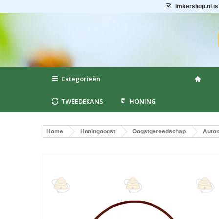
Imkershop.nl
is
Categorieën
TWEEDEKANS
HONING
Home
Honingoogst
Oogstgereedschap
Autom