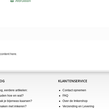
Afdrukken
content here.
LOG
KLANTENSERVICE
og, eerdere artikelen:
Contact opnemen
uden hoe en wat?
FAQ
k je bijenwas kaarsen?
Over de Imkershop
maken met imkeren?
Verzending en Levering