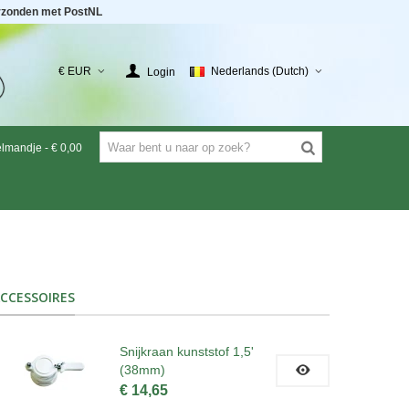
rzonden met PostNL
€ EUR
Nederlands (Dutch)
Login
elmandje
-
€ 0,00
CCESSOIRES
Snijkraan kunststof 1,5'
(38mm)
€ 14,65