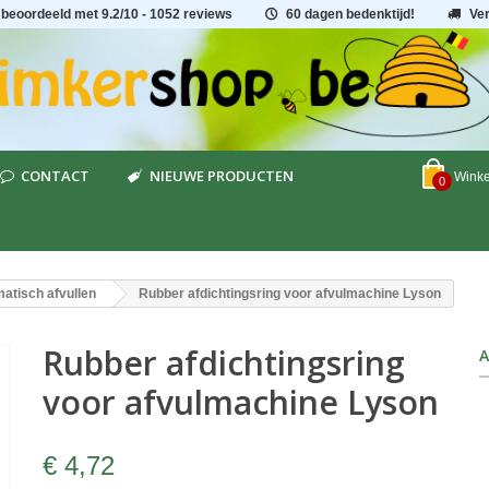
 beoordeeld met
9.2
/
10
- 1052 reviews
60 dagen bedenktijd!
Ve
CONTACT
NIEUWE PRODUCTEN
Wink
0
atisch afvullen
Rubber afdichtingsring voor afvulmachine Lyson
Rubber afdichtingsring
A
voor afvulmachine Lyson
€ 4,72