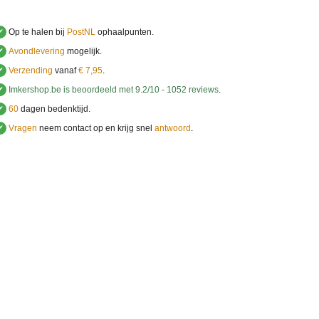
✔
Op te halen bij
PostNL
ophaalpunten.
✔
Avondlevering
mogelijk.
✔
Verzending
vanaf
€ 7,95
.
✔
Imkershop.be
is beoordeeld met
9.2
/
10
-
1052
reviews
.
✔
60
dagen bedenktijd.
✔
Vragen
neem contact op en krijg snel
antwoord
.
.