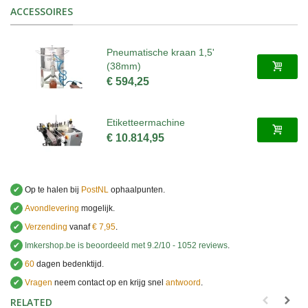
ACCESSOIRES
Pneumatische kraan 1,5'
(38mm)
€ 594,25
Etiketteermachine
€ 10.814,95
✔
Op te halen bij
PostNL
ophaalpunten.
✔
Avondlevering
mogelijk.
✔
Verzending
vanaf
€ 7,95
.
✔
Imkershop.be
is beoordeeld met
9.2
/
10
-
1052
reviews
.
✔
60
dagen bedenktijd.
✔
Vragen
neem contact op en krijg snel
antwoord
.
.
RELATED