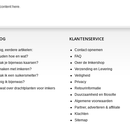
content here.
LOG
KLANTENSERVICE
og, eerdere artikelen:
Contact opnemen
uden hoe en wat?
FAQ
k je bijenwas kaarsen?
Over de Imkershop
maken met imkeren?
Verzending en Levering
k ik een suikersmelter?
Veiligheid
nig ik bijenwas?
Privacy
wat over drachtplanten voor imkers
Retourinformatie
Duurzaamheid en filosofie
Algemene voorwaarden
Partner, adverteren & affiliate
Klachten
Sitemap