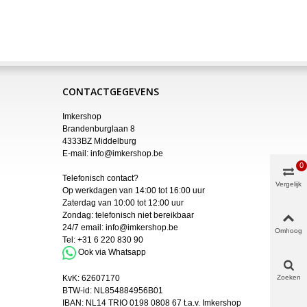
CONTACTGEGEVENS
Imkershop
Brandenburglaan 8
4333BZ Middelburg
E-mail:
info@imkershop.be
0
Telefonisch contact?
Vergelijk
Op werkdagen van 14:00 tot 16:00 uur
Zaterdag van 10:00 tot 12:00 uur
Zondag: telefonisch niet bereikbaar
24/7 email:
info@imkershop.be
Omhoog
Tel:
+31 6 220 830 90
Ook via Whatsapp
Zoeken
KvK:
62607170
BTW-id: NL854884956B01
IBAN:
NL14 TRIO 0198 0808 67 t.a.v. Imkershop