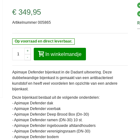
€ 349,95
R
Artikelnummer
005865
Op voorraad en direct leverbaar.
+
In winkelmandje
-
Apimaye Defender bijenkast in de Dadant uitvoering.
Deze
dubbelwandige bijenkast is gemaakt van een antibacterieel
kunststof en heeft veel voordelen ten opzichte van een andere
bijenkast.
Deze bijenkast bestaat uit de volgende onderdelen:
- Apimaye Defender dak
- Apimaye Defender voerbak
- Apimaye Defender Deep Brood Box (Dn-30)
- Apimaye Defender ramen (DN-30) 10 st.
- Apimaye Defender ingebouwde afstandhouders
- Apimaye Defender verenigingsraam (DN-30)
- Apimaye Defender bodem