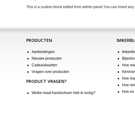
This is a custom block edited from admin panel.You can insert any 
PRODUCTEN
IMKERB
Aanbiedingen
Imkerbl
Nieuwe producten
Bijenho
Cadeaukaarten
Hoe maa
Vragen over producten
Kennis
Hoe maa
PRODUCT VRAGEN?
Hoe rei
Hoe en 
Welke maat handschoen heb ik nodig?