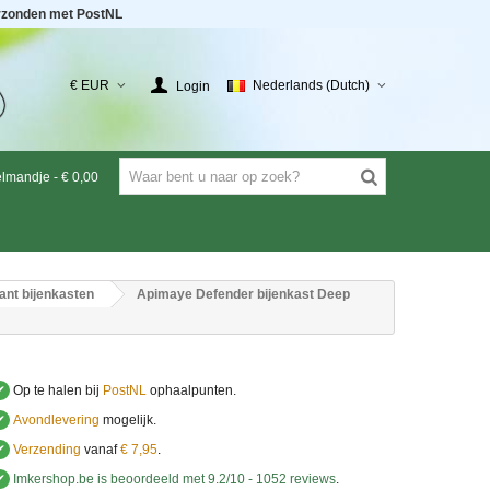
rzonden met PostNL
€ EUR
Nederlands (Dutch)
Login
elmandje
-
€ 0,00
nt bijenkasten
Apimaye Defender bijenkast Deep
✔
Op te halen bij
PostNL
ophaalpunten.
✔
Avondlevering
mogelijk.
✔
Verzending
vanaf
€ 7,95
.
✔
Imkershop.be
is beoordeeld met
9.2
/
10
-
1052
reviews
.