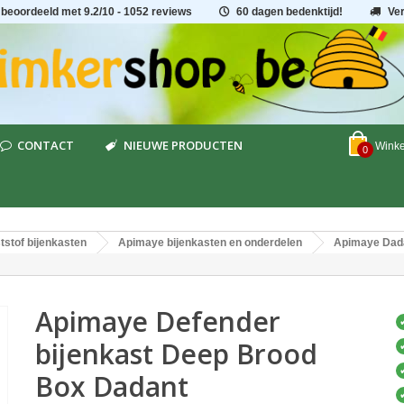
 beoordeeld met
9.2
/
10
- 1052 reviews
60 dagen bedenktijd!
Ve
CONTACT
NIEUWE PRODUCTEN
Wink
0
tstof bijenkasten
Apimaye bijenkasten en onderdelen
Apimaye Dada
Apimaye Defender
bijenkast Deep Brood
Box Dadant