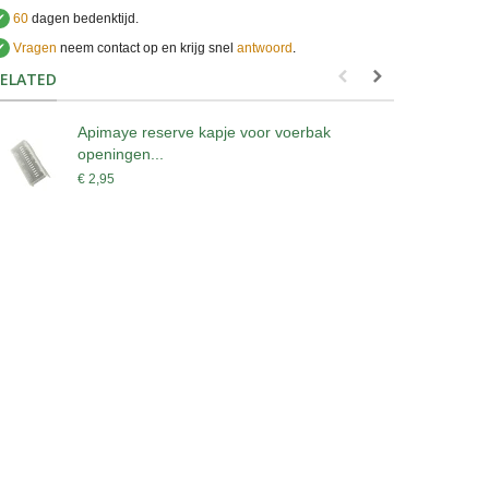
✔
60
dagen bedenktijd.
✔
Vragen
neem contact op en krijg snel
antwoord
.
.
ELATED
Apimaye reserve kapje voor voerbak
A
openingen...
€
€ 2,95