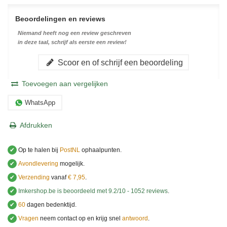
Beoordelingen en reviews
Niemand heeft nog een review geschreven
in deze taal, schrijf als eerste een review!
Scoor en of schrijf een beoordeling
Toevoegen aan vergelijken
WhatsApp
Afdrukken
✔
Op te halen bij
PostNL
ophaalpunten.
✔
Avondlevering
mogelijk.
✔
Verzending
vanaf
€ 7,95
.
✔
Imkershop.be
is beoordeeld met
9.2
/
10
-
1052
reviews
.
✔
60
dagen bedenktijd.
✔
Vragen
neem contact op en krijg snel
antwoord
.
.