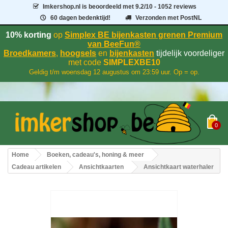
Imkershop.nl
is beoordeeld met
9.2
/
10
- 1052 reviews
60 dagen bedenktijd!
Verzonden met PostNL
10% korting
op
Simplex BE bijenkasten grenen Premium
van BeeFun®
Broedkamers
,
hoogsels
en
bijenkasten
tijdelijk voordeliger
met code
SIMPLEXBE10
Geldig t/m woensdag 12 augustus om 23:59 uur. Op = op.
0
Home
Boeken, cadeau's, honing & meer
Cadeau artikelen
Ansichtkaarten
Ansichtkaart waterhaler