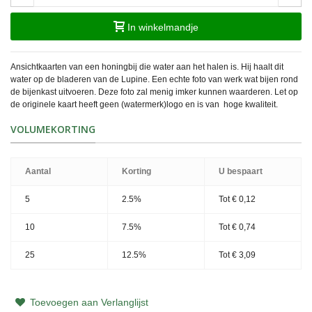
In winkelmandje
Ansichtkaarten van een honingbij die water aan het halen is. Hij haalt dit
water op de bladeren van de Lupine. Een echte foto van werk wat bijen rond
de bijenkast uitvoeren. Deze foto zal menig imker kunnen waarderen. Let op
de originele kaart heeft geen (watermerk)logo en is van hoge kwaliteit.
VOLUMEKORTING
Aantal
Korting
U bespaart
5
2.5%
Tot
€ 0,12
10
7.5%
Tot
€ 0,74
25
12.5%
Tot
€ 3,09
Toevoegen aan Verlanglijst