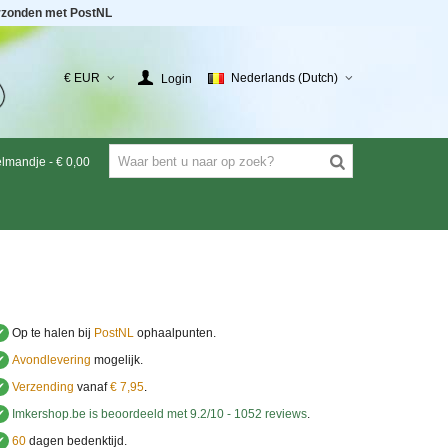
rzonden met PostNL
€ EUR
Nederlands (Dutch)
Login
elmandje
-
€ 0,00
✔
Op te halen bij
PostNL
ophaalpunten.
✔
Avondlevering
mogelijk.
✔
Verzending
vanaf
€ 7,95
.
✔
Imkershop.be
is beoordeeld met
9.2
/
10
-
1052
reviews
.
✔
60
dagen bedenktijd.