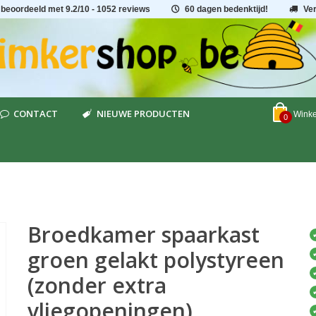
 beoordeeld met
9.2
/
10
- 1052 reviews
60 dagen bedenktijd!
Ve
CONTACT
NIEUWE PRODUCTEN
Wink
0
Broedkamer spaarkast
groen gelakt polystyreen
(zonder extra
vliegopeningen)