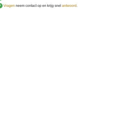
✔
Vragen
neem contact op en krijg snel
antwoord
.
.