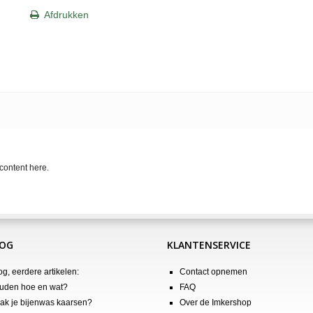
Afdrukken
content here.
LOG
KLANTENSERVICE
og, eerdere artikelen:
Contact opnemen
uden hoe en wat?
FAQ
k je bijenwas kaarsen?
Over de Imkershop