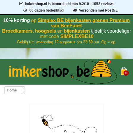
Imkershop.nl
is beoordeeld met
9.2
/
10
- 1052 reviews
60 dagen bedenktijd!
Verzonden met PostNL
10% korting
op
Simplex BE bijenkasten grenen Premium
van BeeFun®
Broedkamers
,
hoogsels
en
bijenkasten
tijdelijk voordeliger
met code
SIMPLEXBE10
Geldig t/m woensdag 12 augustus om 23:59 uur. Op = op.
0
Home