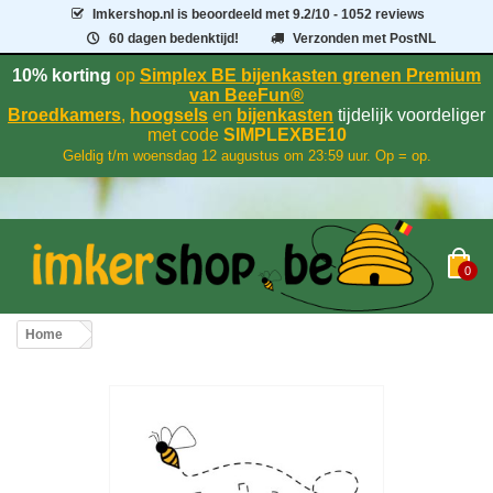
Imkershop.nl
is beoordeeld met
9.2
/
10
- 1052 reviews
60 dagen bedenktijd!
Verzonden met PostNL
10% korting
op
Simplex BE bijenkasten grenen Premium
van BeeFun®
Broedkamers
,
hoogsels
en
bijenkasten
tijdelijk voordeliger
met code
SIMPLEXBE10
Geldig t/m woensdag 12 augustus om 23:59 uur. Op = op.
0
Home