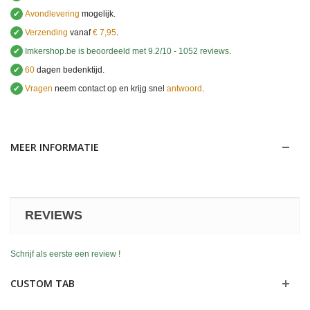
✔
Avondlevering
mogelijk.
✔
Verzending
vanaf
€ 7,95
.
✔
Imkershop.be
is beoordeeld met
9.2
/
10
-
1052
reviews
.
✔
60
dagen bedenktijd.
✔
Vragen
neem contact op en krijg snel
antwoord
.
.
MEER INFORMATIE
REVIEWS
Schrijf als eerste een review !
CUSTOM TAB