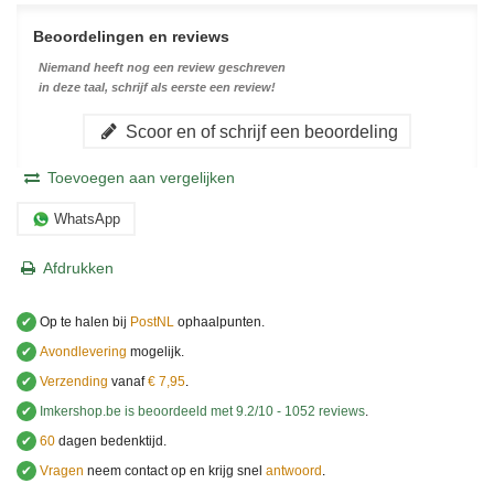
Beoordelingen en reviews
Niemand heeft nog een review geschreven
in deze taal, schrijf als eerste een review!
Scoor en of schrijf een beoordeling
Toevoegen aan vergelijken
WhatsApp
Afdrukken
✔
Op te halen bij
PostNL
ophaalpunten.
✔
Avondlevering
mogelijk.
✔
Verzending
vanaf
€ 7,95
.
✔
Imkershop.be
is beoordeeld met
9.2
/
10
-
1052
reviews
.
✔
60
dagen bedenktijd.
✔
Vragen
neem contact op en krijg snel
antwoord
.
.