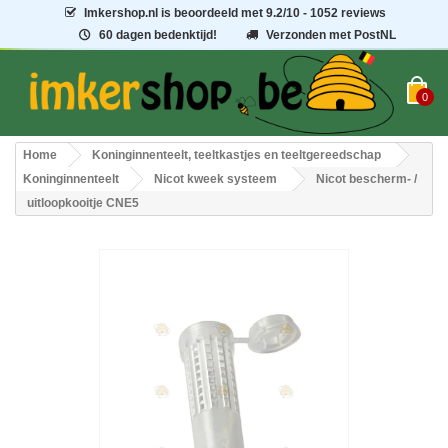
Imkershop.nl
is beoordeeld met
9.2
/
10
- 1052 reviews
60 dagen bedenktijd!
Verzonden met PostNL
0
Home
Koninginnenteelt, teeltkastjes en teeltgereedschap
Koninginnenteelt
Nicot kweek systeem
Nicot bescherm- /
uitloopkooitje CNE5