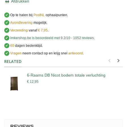
Afdrukken
✔
Op te halen bij
PostNL
ophaalpunten.
✔
Avondlevering
mogelijk.
✔
Verzending
vanaf
€ 7,95
.
✔
Imkershop.be
is beoordeeld met
9.2
/
10
-
1052
reviews
.
✔
60
dagen bedenktijd.
✔
Vragen
neem contact op en krijg snel
antwoord
.
.
RELATED
6-Raams DB Nicot bodem totale verluchting
€ 12,95
REVIEWS